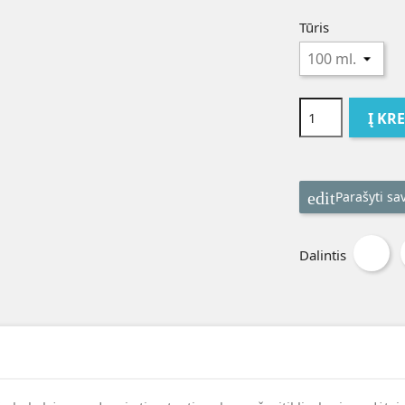
Tūris
Į KR
Parašyti sa
Dalintis