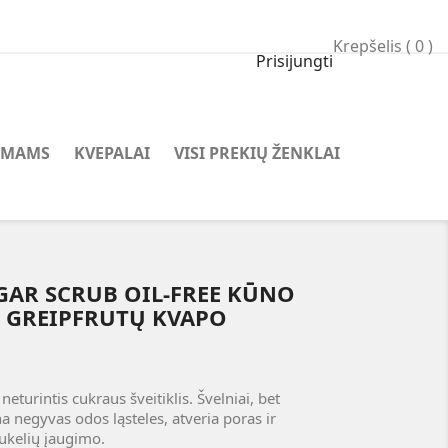
Krepšelis
( 0 )
Prisijungti
AMAMS
KVEPALAI
VISI PREKIŲ ŽENKLAI
GAR SCRUB OIL-FREE KŪNO
S GREIPFRUTŲ KVAPO
neturintis cukraus šveitiklis. Švelniai, bet
na negyvas odos ląsteles, atveria poras ir
ukelių įaugimo.