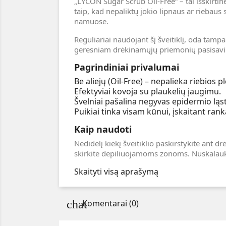
„LYCON Sugar Scrub Oil-Free“ – tai išskirtinė
taip, kad nepaliktų jokio lipnaus ar riebaus 
namuose.
Reguliariai naudojant šį šveitiklį, oda tampa 
geresniam drėkinamųjų priemonių pasisavi
Pagrindiniai privalumai
Be aliejų (Oil-Free) – nepalieka riebios
Efektyviai kovoja su plaukelių įaugimu.
Švelniai pašalina negyvas epidermio ląst
Puikiai tinka visam kūnui, įskaitant rank
Kaip naudoti
Nedidelį kiekį šveitiklio paskirstykite ant 
skirkite depiliuojamoms zonoms. Nuskalauk
Skaityti visą aprašymą
Komentarai (0)