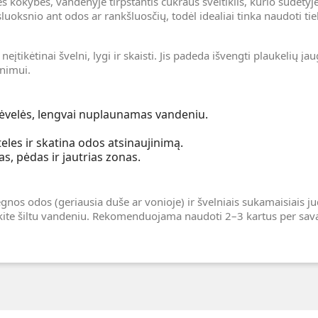
s kokybės, vandenyje tirpstantis cukraus šveitiklis, kurio sudėtyje n
sluoksnio ant odos ar rankšluosčių, todėl idealiai tinka naudoti ti
neįtikėtinai švelni, lygi ir skaisti. Jis padeda išvengti plaukelių į
nimui.
 plėvelės, lengvai nuplaunamas vandeniu.
eles ir skatina odos atsinaujinimą.
as, pėdas ir jautrias zonas.
drėgnos odos (geriausia duše ar vonioje) ir švelniais sukamaisiais
ite šiltu vandeniu. Rekomenduojama naudoti 2–3 kartus per sava