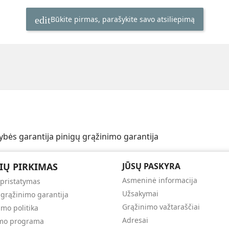
Būkite pirmas, parašykite savo atsiliepimą
ybės garantija
pinigų grąžinimo garantija
IŲ PIRKIMAS
JŪSŲ PASKYRA
Asmeninė informacija
 pristatymas
Užsakymai
 grąžinimo garantija
Grąžinimo važtaraščiai
umo politika
Adresai
umo programa