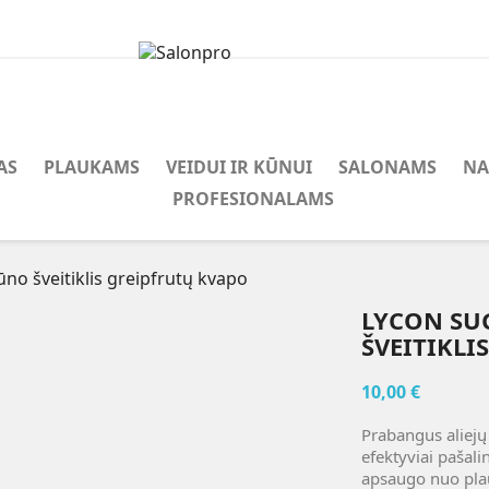
AS
PLAUKAMS
VEIDUI IR KŪNUI
SALONAMS
N
PROFESIONALAMS
no šveitiklis greipfrutų kvapo
LYCON SU
ŠVEITIKLI
10,00 €
Prabangus aliejų 
efektyviai pašali
apsaugo nuo pla