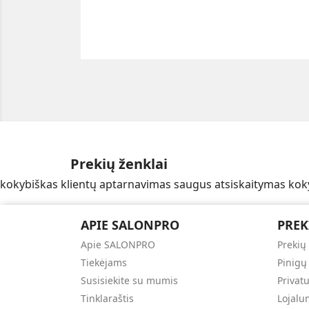
Prekių ženklai
kokybiškas klientų aptarnavimas
saugus atsiskaitymas
kok
APIE SALONPRO
PREK
Apie SALONPRO
Prekių
Tiekėjams
Pinigų
Susisiekite su mumis
Privat
Tinklaraštis
Lojal