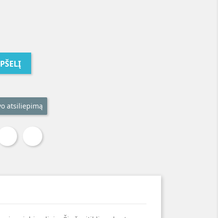
EPŠELĮ
vo atsiliepimą