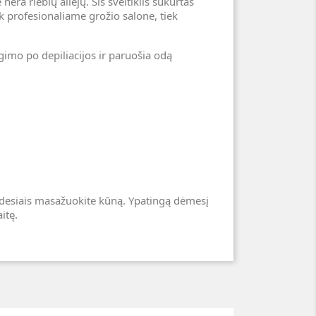
ėra riebių aliejų. Šis šveitiklis sukurtas
ek profesionaliame grožio salone, tiek
augimo po depiliacijos ir paruošia odą
 judesiais masažuokite kūną. Ypatingą dėmesį
itę.