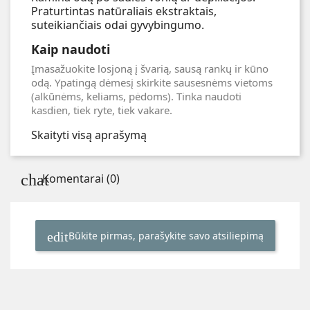
Praturtintas natūraliais ekstraktais,
suteikiančiais odai gyvybingumo.
Kaip naudoti
Įmasažuokite losjoną į švarią, sausą rankų ir kūno
odą. Ypatingą dėmesį skirkite sausesnėms vietoms
(alkūnėms, keliams, pėdoms). Tinka naudoti
kasdien, tiek ryte, tiek vakare.
Skaityti visą aprašymą
Komentarai (0)
Būkite pirmas, parašykite savo atsiliepimą