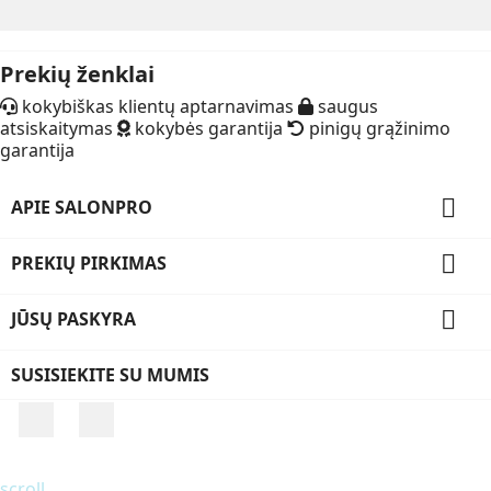
Prekių ženklai
kokybiškas klientų aptarnavimas
saugus
atsiskaitymas
kokybės garantija
pinigų grąžinimo
garantija

APIE SALONPRO

PREKIŲ PIRKIMAS

JŪSŲ PASKYRA
SUSISIEKITE SU MUMIS
Facebook
Instagram
scroll