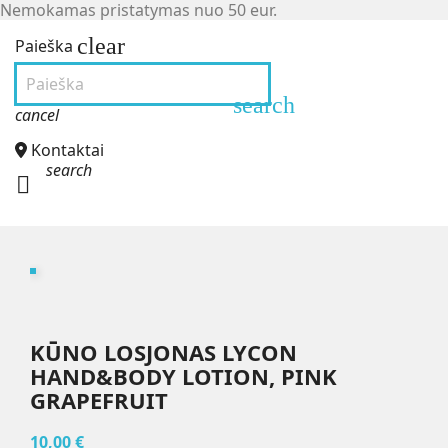
Nemokamas pristatymas nuo 50 eur.
clear
Paieška
search
cancel
Kontaktai
search

KŪNO LOSJONAS LYCON
HAND&BODY LOTION, PINK
GRAPEFRUIT
10,00 €