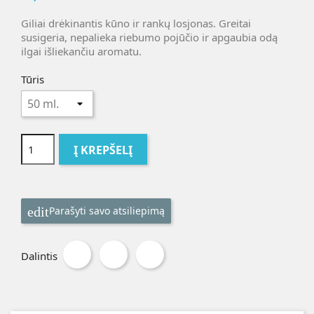
Giliai drėkinantis kūno ir rankų losjonas. Greitai
susigeria, nepalieka riebumo pojūčio ir apgaubia odą
ilgai išliekančiu aromatu.
Tūris
Į KREPŠELĮ
Parašyti savo atsiliepimą
Dalintis