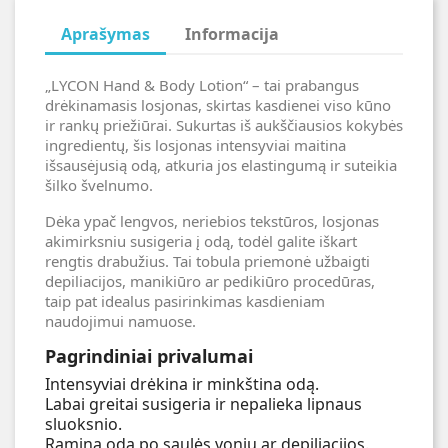
Aprašymas
Informacija
„LYCON Hand & Body Lotion“ – tai prabangus
drėkinamasis losjonas, skirtas kasdienei viso kūno
ir rankų priežiūrai. Sukurtas iš aukščiausios kokybės
ingredientų, šis losjonas intensyviai maitina
išsausėjusią odą, atkuria jos elastingumą ir suteikia
šilko švelnumo.
Dėka ypač lengvos, neriebios tekstūros, losjonas
akimirksniu susigeria į odą, todėl galite iškart
rengtis drabužius. Tai tobula priemonė užbaigti
depiliacijos, manikiūro ar pedikiūro procedūras,
taip pat idealus pasirinkimas kasdieniam
naudojimui namuose.
Pagrindiniai privalumai
Intensyviai drėkina ir minkština odą.
Labai greitai susigeria ir nepalieka lipnaus
sluoksnio.
Ramina odą po saulės vonių ar depiliacijos.