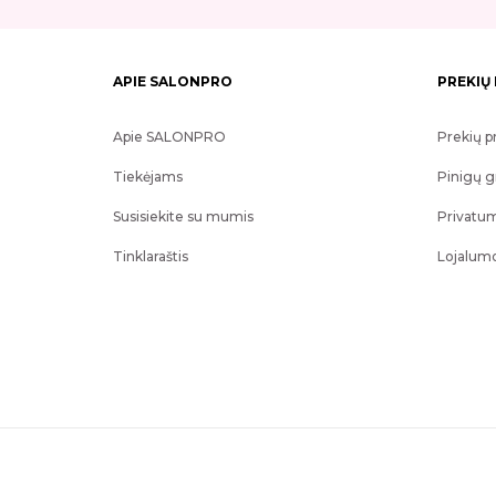
APIE SALONPRO
PREKIŲ
Apie SALONPRO
Prekių p
Tiekėjams
Pinigų g
Susisiekite su mumis
Privatum
Tinklaraštis
Lojalum