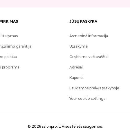
 PIRKIMAS
JŪSŲ PASKYRA
ristatymas
Asmeninė informacija
rąžinimo garantija
Užsakymai
o politika
Grąžinimo važtaraščiai
o programa
Adresai
Kuponai
Laukiamos prekės prekyboje
Your cookie settings
© 2026 salonpro.lt. Visos teisės saugomos.