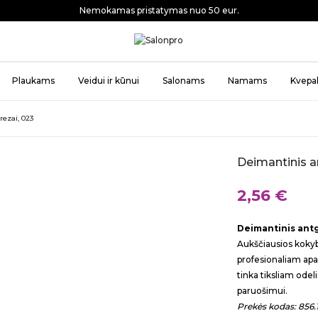
Nemokamas pristatymas nuo 50 eur.
Plaukams
Veidui ir kūnui
Salonams
Namams
Kvepal
rezai, 023
Deimantinis an
2,56 €
Deimantinis antga
Aukščiausios kokyb
profesionaliam apar
tinka tiksliam odel
paruošimui.
Prekės kodas: 856.