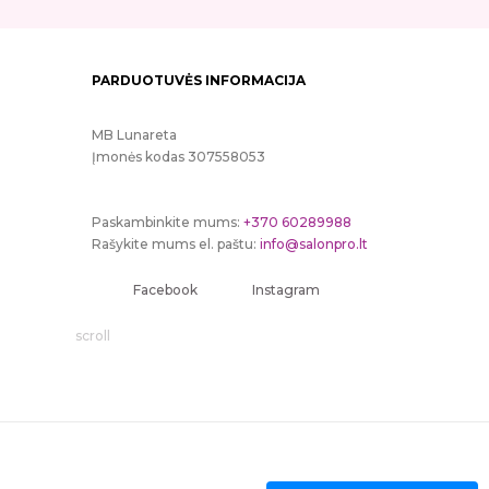
PARDUOTUVĖS INFORMACIJA
MB Lunareta
Įmonės kodas 307558053
Paskambinkite mums:
+370 60289988
Rašykite mums el. paštu:
info@salonpro.lt
Facebook
Instagram
scroll