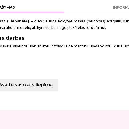
AŠYMAS
INFORM
023 (Liepsnelė)
– Aukščiausios kokybės mažas (raudonas) antgalis, suk
tinka tiksliam odelių atskyrimui bei nago plokštelės paruošimui.
lus darbas
išsiskiria ypatingu patvarumu ir tolygiu deimantiniu padengimu, kuris užt
 preciziškai sukurtos liepsnelė formos, su juo lengva ir saugu prieiti prie
ealią bazę gelinio lako dengimui arti odelės.
ybės lydinio, todėl yra itin patvarus, atsparus korozijai ir tinkamas dezinfek
šykite savo atsiliepimą
ijos
:
2,3
andartinis, tinka daugumai frezų)