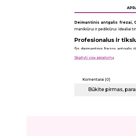
APR
Deimantinis antgalis frezai, 
manikiūrui ir pedikiūrui. Idealiai 
Profesionalus ir tiks
Šis deimantinis frezos antgalis 
nepažeidžiant natūralaus nago. Dėl
Skaityti visą aprašymą
išvalyti odeles, taip paruošiant id
Antgalis pagamintas iš aukštos kok
Komentarai (0)
sterilizatoriuose ar autoklavuose.
Būkite pirmas, para
Techninės specifikac
Forma:
liepsnelė
Darbinės dalies skersmuo, mm
Darbinės dalies ilgis, mm:
8,0
Kotelio skersmuo, mm:
2.35 (st
Grūdėtumas:
mažas (raudonas)