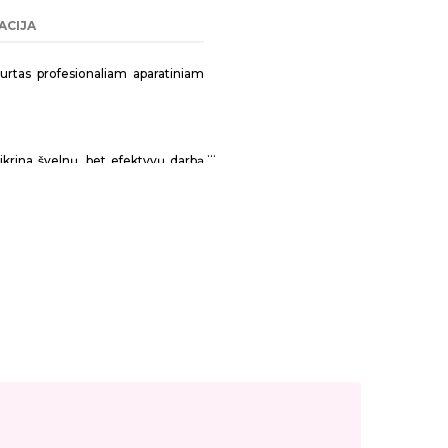
ACIJA
urtas profesionaliam aparatiniam
ikrina švelnų, bet efektyvų darbą
 šoninių nago velenėlių, pakelti ir
cijai bei sterilizacijai karšto oro