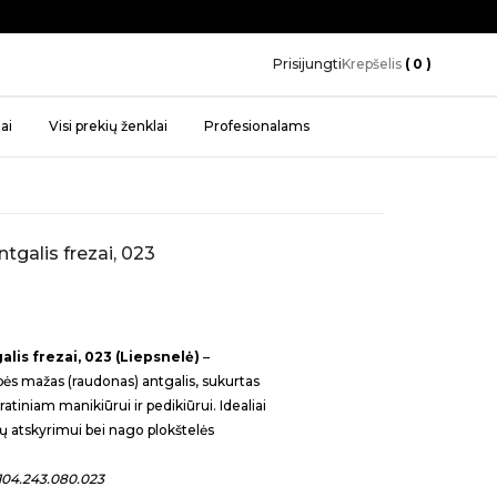
Prisijungti
Krepšelis
( 0 )
ai
Visi prekių ženklai
Profesionalams
tgalis frezai, 023
lis frezai, 023 (Liepsnelė)
–
ės mažas (raudonas) antgalis, sukurtas
atiniam manikiūrui ir pedikiūrui. Idealiai
ių atskyrimui bei nago plokštelės
104.243.080.023