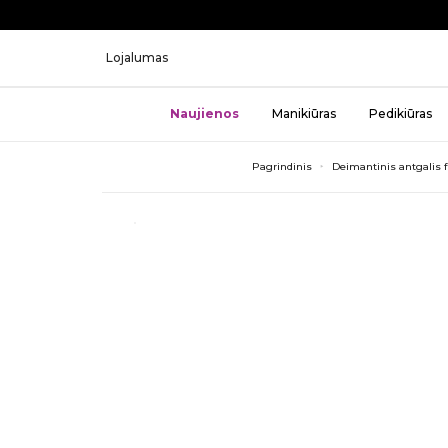
Lojalumas
Naujienos
Manikiūras
Pedikiūras
Pagrindinis
Deimantinis antgalis f