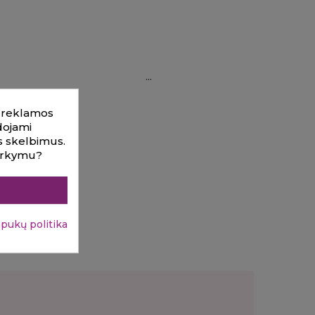
ir reklamos
udojami
us skelbimus.
varkymu?
apukų politika