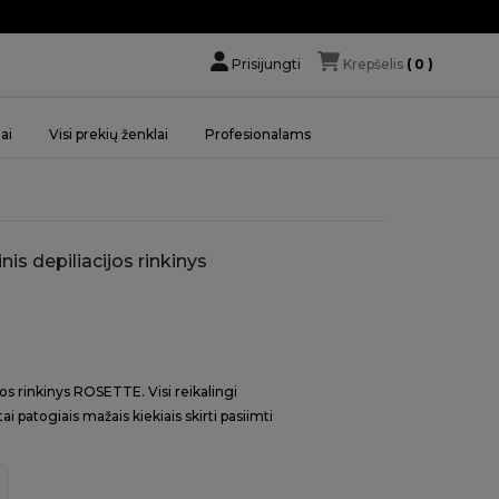
Prisijungti
Krepšelis
( 0 )
ai
Visi prekių ženklai
Profesionalams
is depiliacijos rinkinys
ijos rinkinys ROSETTE. Visi reikalingi
ai patogiais mažais kiekiais skirti pasiimti