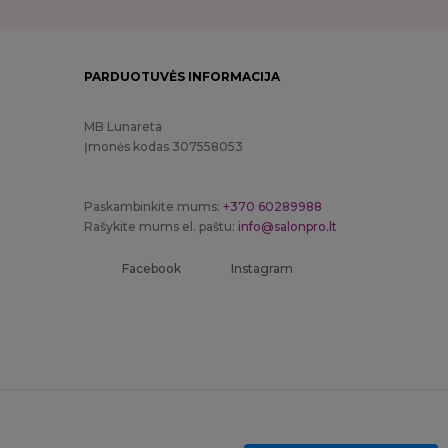
PARDUOTUVĖS INFORMACIJA
MB Lunareta
Įmonės kodas 307558053
Paskambinkite mums:
+370 60289988
Rašykite mums el. paštu:
info@salonpro.lt
Facebook
Instagram