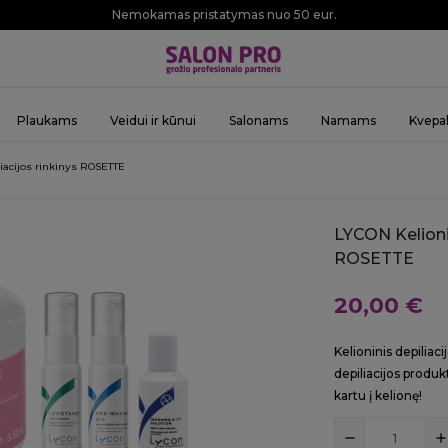
Nemokamas pristatymas nuo 50 eur.
Plaukams
Veidui ir kūnui
Salonams
Namams
Kvepal
iacijos rinkinys ROSETTE
LYCON Kelionin
ROSETTE
20,00 €
Kelioninis depiliac
depiliacijos produkt
kartu į kelionę!