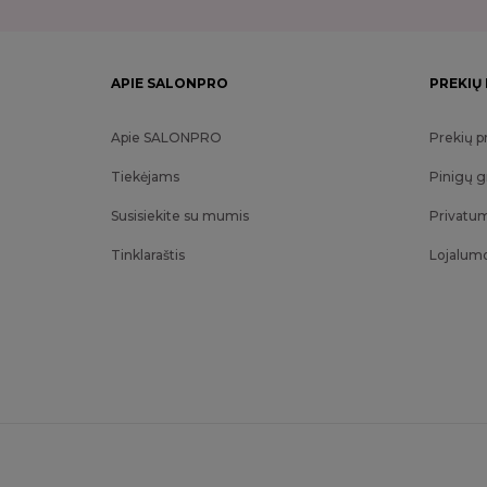
APIE SALONPRO
PREKIŲ
Apie SALONPRO
Prekių p
Tiekėjams
Pinigų g
Susisiekite su mumis
Privatum
Tinklaraštis
Lojalum