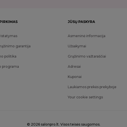
 PIRKIMAS
JŪSŲ PASKYRA
ristatymas
Asmeninė informacija
rąžinimo garantija
Užsakymai
o politika
Grąžinimo važtaraščiai
o programa
Adresai
Kuponai
Laukiamos prekės prekyboje
Your cookie settings
© 2026 salonpro.lt. Visos teisės saugomos.