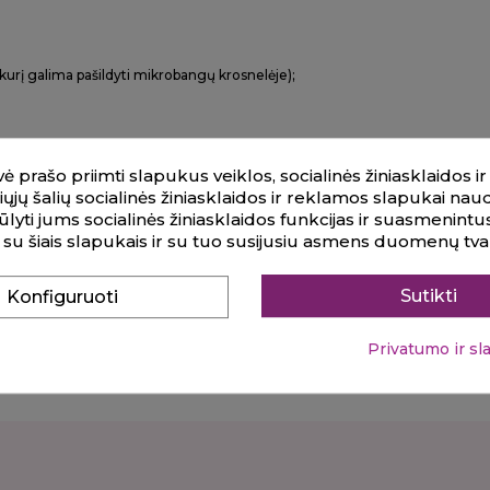
(kurį galima pašildyti mikrobangų krosnelėje);
ė prašo priimti slapukus veiklos, socialinės žiniasklaidos 
čiųjų šalių socialinės žiniasklaidos ir reklamos slapukai na
wn X-It Solution, 15 ml;
iūlyti jums socialinės žiniasklaidos funkcijas ir suasmenint
 su šiais slapukais ir su tuo susijusiu asmens duomenų t
nt.
Sutikti
Konfiguruoti
Privatumo ir sl