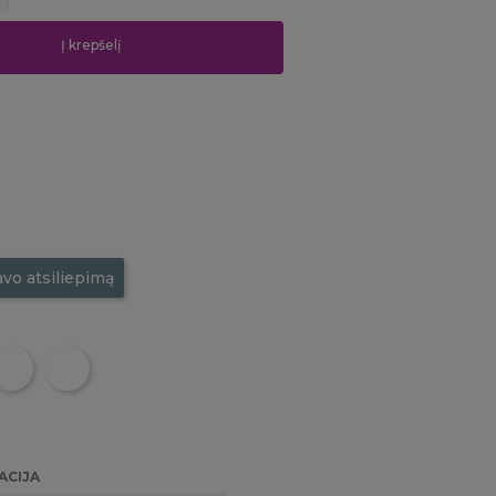
Į krepšelį
avo atsiliepimą
ACIJA