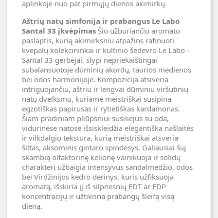
aplinkoje nuo pat pirmųjų dienos akimirkų.
Aštrių natų simfonija ir prabangus Le Labo
Santal 33 įkvėpimas
Šio užburiančio aromato
paslaptis, kurią akimirksniu atpažins rafinuoti
kvepalų kolekcininkai ir kultinio šedevro Le Labo -
Santal 33 gerbėjai, slypi nepriekaištingai
subalansuotoje dūminių akordų, taurios medienos
bei odos harmonijoje. Kompozicija atsiveria
intriguojančiu, aštriu ir lengvai dūminiu viršutinių
natų dvelksmu, kuriame meistriškai susipina
egzotiškas papirusas ir rytietiškas kardamonas.
Šiam pradiniam pliūpsniui susiliejus su oda,
vidurinėse natose išsiskleidžia elegantiška našlaitės
ir vilkdalgio tekstūra, kurią meistriškai atsveria
šiltas, aksominis gintaro spindesys. Galiausiai šią
skambią olfaktorinę kelionę vainikuoja ir solidų
charakterį užbaigia intensyvus sandalmedžio, odos
bei Virdžinijos kedro derinys, kuris užfiksuoja
aromatą, išskiria jį iš silpnesnių EDT ar EDP
koncentracijų ir užtikrina prabangų šleifą visą
dieną.