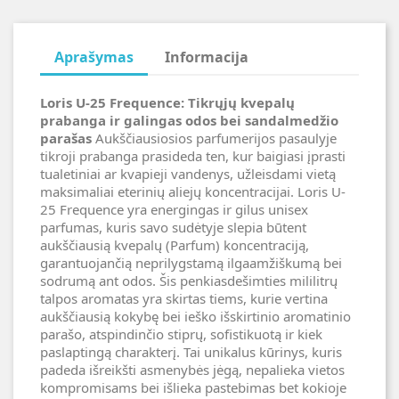
Aprašymas
Informacija
Loris U-25 Frequence: Tikrųjų kvepalų
prabanga ir galingas odos bei sandalmedžio
parašas
Aukščiausiosios parfumerijos pasaulyje
tikroji prabanga prasideda ten, kur baigiasi įprasti
tualetiniai ar kvapieji vandenys, užleisdami vietą
maksimaliai eterinių aliejų koncentracijai. Loris U-
25 Frequence yra energingas ir gilus unisex
parfumas, kuris savo sudėtyje slepia būtent
aukščiausią kvepalų (Parfum) koncentraciją,
garantuojančią neprilygstamą ilgaamžiškumą bei
sodrumą ant odos. Šis penkiasdešimties mililitrų
talpos aromatas yra skirtas tiems, kurie vertina
aukščiausią kokybę bei ieško išskirtinio aromatinio
parašo, atspindinčio stiprų, sofistikuotą ir kiek
paslaptingą charakterį. Tai unikalus kūrinys, kuris
padeda išreikšti asmenybės jėgą, nepalieka vietos
kompromisams bei išlieka pastebimas bet kokioje