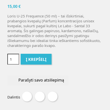
15,00 €
Loris U-25 Frequence (50 ml) – tai išskirtiniai,
prabangios kvepalų (Parfum) koncentracijos unisex
kvepalai, sukurti pagal kultinį Le Labo - Santal 33
aromatą. Šis galingas papiruso, kardamono, našlaičių,
sandalmedžio ir odos derinys pasižymi ypatingu
išliekamumu bei idealiai tinka ieškantiems sofistikuoto,
charakteringo parašo kvapo.
Į KREPŠELĮ
Parašyti savo atsiliepimą
Dalintis