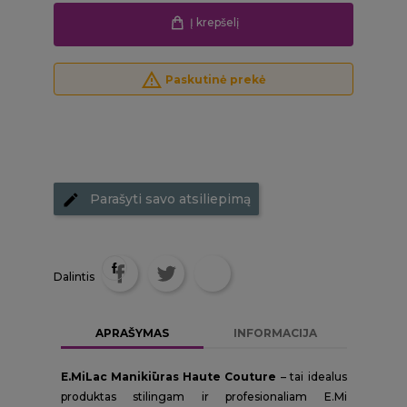
Į krepšelį
report_problem
Paskutinė prekė
Parašyti savo atsiliepimą
Dalintis
APRAŠYMAS
INFORMACIJA
E.MiLac Manikiūras Haute Couture
– tai idealus
produktas stilingam ir profesionaliam E.Mi