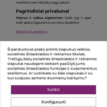
manikiūrui ant natūralių nagų sukurti.
Pagrindiniai privalumai
Stiprus ir ryškus pigmentas:
tanki, lygi ir ypač
sodri spalva išgaunama vos vienu sluoksniu!
Tobulas dengimas:
E.MiLac formulė nenuteka prie
Skaityti visą aprašymą
odelių bei šonų ir savaime išsilygina dengimo metu.
Įspūdingas blizgesys:
prabangus spindesys
atsiranda iš karto po polimerizacijos.
Ilgalaikis rezultatas:
sustiprinus laką E.MiLac
Ši parduotuvė prašo priimti slapukus veiklos,
viršutiniu geliu (Top), manikiūras nepriekaištingai
socialinės žiniasklaidos ir reklamos tikslais.
Komentarai (0)
išsilaikys iki 3 savaičių.
Trečiųjų šalių socialinės žiniasklaidos ir reklamos
Saugi formulė:
HEMA Free ir TPO Free –
slapukai naudojami siekiant pasiūlyti jums
maksimalus saugumas tiek meistrui, tiek klientui.
socialinės žiniasklaidos funkcijas ir suasmenintus
skelbimus. Ar sutinkate su šiais slapukais ir su
tuo susijusiu asmens duomenų tvarkymu?
Sutikti
Konfiguruoti