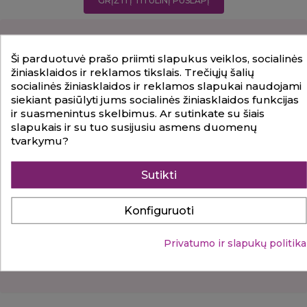
GRĮŽTI Į TITULINĮ PUSLAPĮ
Ši parduotuvė prašo priimti slapukus veiklos, socialinės
žiniasklaidos ir reklamos tikslais. Trečiųjų šalių
socialinės žiniasklaidos ir reklamos slapukai naudojami
siekiant pasiūlyti jums socialinės žiniasklaidos funkcijas
ir suasmenintus skelbimus. Ar sutinkate su šiais
slapukais ir su tuo susijusiu asmens duomenų
tvarkymu?
Sutikti
Konfiguruoti
Privatumo ir slapukų politika