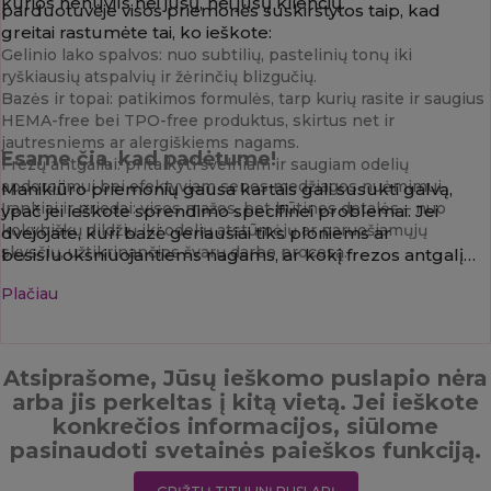
kurios nenuvils nei jūsų, nei jūsų klienčių.
parduotuvėje visos priemonės suskirstytos taip, kad
greitai rastumėte tai, ko ieškote:
Gelinio lako spalvos:
nuo subtilių, pastelinių tonų iki
ryškiausių atspalvių ir žėrinčių blizgučių.
Bazės ir topai:
patikimos formulės, tarp kurių rasite ir saugius
HEMA-free bei TPO-free produktus, skirtus net ir
jautresniems ar alergiškiems nagams.
Esame čia, kad padėtume!
Frezų antgaliai:
pritaikyti švelniam ir saugiam odelių
apdorojimui bei efektyviam senos medžiagos nuėmimui.
Manikiūro priemonių gausa kartais gali susukti galvą,
Įrankiai ir priedai:
visos mažos, bet būtinos detalės – nuo
ypač jei ieškote sprendimo specifinei problemai. Jei
kokybiškų dildžių iki odelių atstūmėjų ar paruošiamųjų
dvejojate, kuri bazė geriausiai tiks ploniems ar
skysčių, užtikrinančios švarų darbo procesą.
besisluoksniuojantiems nagams, ar kokį frezos antgalį
pasirinkti itin jautrioms odelėms – nedvejodami
Plačiau
kreipkitės! Mes visada esame pasiruošę jus
pakonsultuoti, pasidalinti praktiniais patarimais ir padėti
išsirinkti tas priemones, kurios jūsų darbą pavers tikru
malonumu.
Atsiprašome, Jūsų ieškomo puslapio nėra
arba jis perkeltas į kitą vietą. Jei ieškote
konkrečios informacijos, siūlome
pasinaudoti svetainės paieškos funkciją.