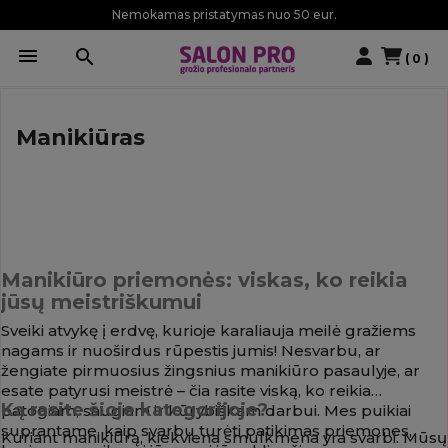
Nemokamas pristatymas nuo 50 eur.

search
( 0 )
Manikiūras
Manikiūro priemonės: viskas, ko reikia
jūsų meistriškumui
Sveiki atvykę į erdvę, kurioje karaliauja meilė gražiems
nagams ir nuoširdus rūpestis jumis! Nesvarbu, ar
žengiate pirmuosius žingsnius manikiūro pasaulyje, ar
esate patyrusi meistrė – čia rasite viską, ko reikia
Ką rasite šioje kategorijoje?
patogiam, saugiam ir kūrybiškam darbui. Mes puikiai
suprantame, kaip svarbu turėti patikimas priemones,
Kuriant manikiūrą, kiekviena smulkmena yra svarbi. Mūsų