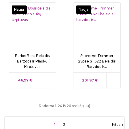
Nauja
Nauja
BarberBoss Belaidis
Supreme Trimmer
Barzdos Ir Plaukų
2Spee ST622 Belaidis
Kirptuvas
Barzdos Ir...
KAINA
KAINA
46,97 €
201,97 €
Rodoma 1-24 iš 26 prekės(-ių)
1
2
Kitas
