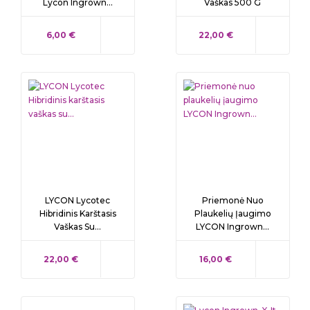
Lycon Ingrown...
Vaškas 500 G
KAINA
KAINA
6,00 €
22,00 €
LYCON Lycotec
Priemonė Nuo
Hibridinis Karštasis
Plaukelių Įaugimo
Vaškas Su...
LYCON Ingrown...
KAINA
KAINA
22,00 €
16,00 €