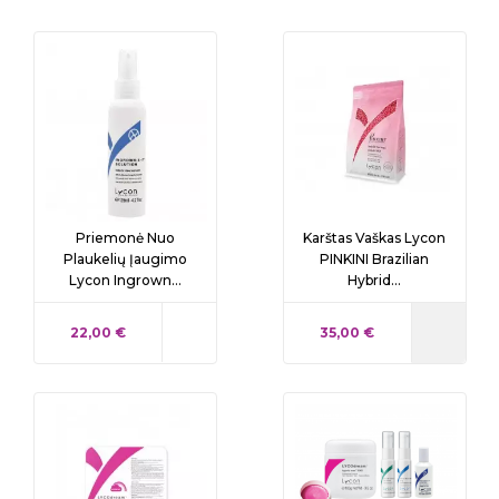
Priemonė Nuo
Karštas Vaškas Lycon
Plaukelių Įaugimo
PINKINI Brazilian
Lycon Ingrown...
Hybrid...
KAINA
KAINA
22,00 €
35,00 €