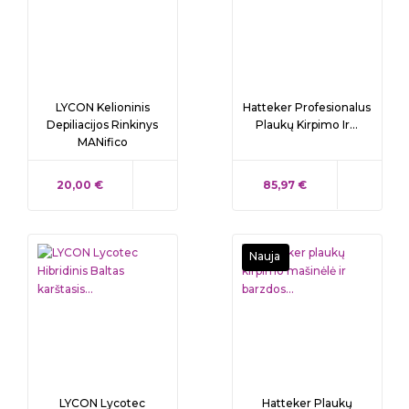
LYCON Kelioninis
Hatteker Profesionalus
Depiliacijos Rinkinys
Plaukų Kirpimo Ir...
MANifico
KAINA
KAINA
20,00 €
85,97 €
Nauja
LYCON Lycotec
Hatteker Plaukų