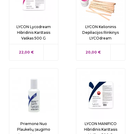
LYCON Lycodream
LYCON Kelioninis
Hibridinis Karštasis
Depiliacijos Rinkinys
Vaškas 500 G
LYCOdream
KAINA
KAINA
22,00 €
20,00 €
Priemonė Nuo
LYCON MANIFICO
Plaukelių Įaugimo
Hibridinis Karštasis