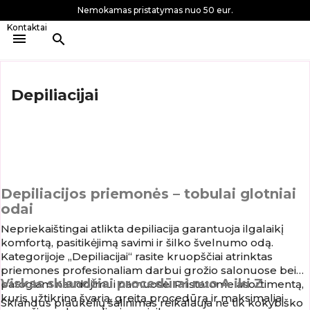
Nemokamas pristatymas nuo 50 eur.
Kontaktai

search
Depiliacijai
Depiliacijos priemonės – tobulai glotniai
odai
Nepriekaištingai atlikta depiliacija garantuoja ilgalaikį
komfortą, pasitikėjimą savimi ir šilko švelnumo odą.
Kategorijoje „Depiliacijai“ rasite kruopščiai atrinktas
priemones profesionaliam darbui grožio salonuose bei
Viskas sklandžiai procedūrai nuo A iki Z
patogiam naudojimui namuose. Pristatome asortimentą,
kuris užtikrina švarią, greitą procedūrą ir maksimaliai
Sklandus plaukelių šalinimas reikalauja ne tik kokybiško