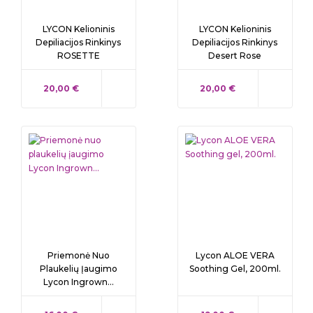
LYCON Kelioninis
LYCON Kelioninis
Depiliacijos Rinkinys
Depiliacijos Rinkinys
ROSETTE
Desert Rose
KAINA
KAINA
20,00 €
20,00 €
Priemonė Nuo
Lycon ALOE VERA
Plaukelių Įaugimo
Soothing Gel, 200ml.
Lycon Ingrown...