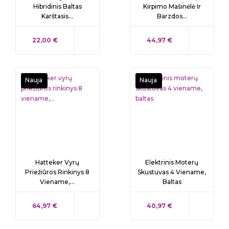
Hibridinis Baltas
Kirpimo Mašinėlė Ir
Karštasis...
Barzdos...
KAINA
KAINA
22,00 €
44,97 €
Nauja
Nauja
Hatteker Vyrų
Elektrinis Moterų
Priežiūros Rinkinys 8
Skustuvas 4 Viename,
Viename,...
Baltas
KAINA
KAINA
64,97 €
40,97 €