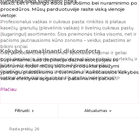
sumažina odos sudirgimo riziką.
vaško, bet ir teisingo odos paruošimo bei nuraminimo po
procedūros. Mūsų parduotuvėje rasite viską vienoje
vietoje:
Profesionalus vaškas ir cukraus pasta:
rinkitės iš plataus
kasečių, granulių (plėvelinis vaškas) ir švelnių cukraus pastų
(šugaringui) asortimento. Šios priemonės tinka visoms, net ir
pačioms jautriausioms kūno zonoms – veidui, pažastims ar
bikini sričiai.
Kokybė, sumažinanti diskomfortą
Odą paruošiančios priemonės:
specialūs losjonai ir geliai
prieš depiliaciją, kurie nuvalo odą, pašalina riebalų perteklių ir
Suprantame, kad depiliacija dažnai asocijuojasi su
kilsteli plaukelius geresniam sukibimui su vašku.
jautrumu, todėl mūsų siūlomi produktai pasižymi
Priežiūra po depiliacijos:
raminantys aliejukai, vėsinantys
ypatingu plastiškumu ir švelnumu. Aukščiausios kokybės
kremai ir emulsijos, kurie ne tik greitai pašalina vaško
vaškai efektyviai apgaubia ir pašalina net pačius
likučius, bet ir drėkina odą bei padeda išvengti plaukelių
trumpiausius bei kietus plaukelius jų nenulauždami, o
Plačiau
įaugimo.
inovatyvios formulės užtikrina minimalų odos tempimą.
Aksesuarai ir įranga:
vaško šildytuvai, tvirtos depiliacinės
Rinkitės patikrintas priemones ir paverskite depiliaciją
juostelės bei medinės mentelės higieniškam ir patogiam
greitu bei kuo mažiau diskomforto sukeliančiu ritualu!
darbui.
Aktualumas
Filtruoti
expand_more
chevron_right
Rasta prekių: 26