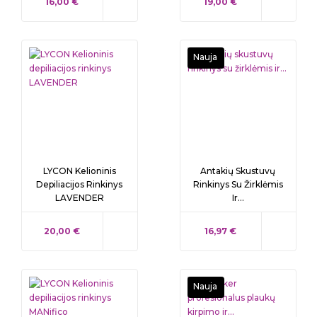
KAINA
KAINA
16,00 €
19,00 €
Nauja
LYCON Kelioninis
Antakių Skustuvų
Depiliacijos Rinkinys
Rinkinys Su Žirklėmis
LAVENDER
Ir...
KAINA
KAINA
20,00 €
16,97 €
Nauja