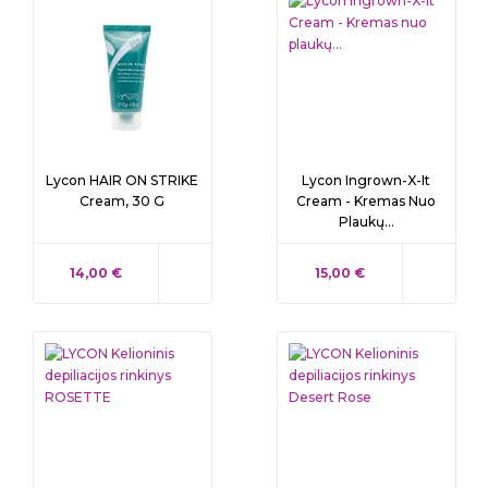
Lycon HAIR ON STRIKE
Lycon Ingrown-X-It
Cream, 30 G
Cream - Kremas Nuo
Plaukų...
KAINA
KAINA
14,00 €
15,00 €