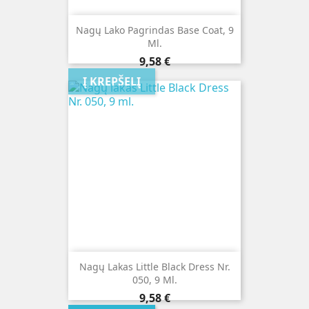
Nagų Lako Pagrindas Base Coat, 9
Ml.
Kaina
9,58 €
Į KREPŠELĮ
Nagų Lakas Little Black Dress Nr.
050, 9 Ml.
Kaina
9,58 €