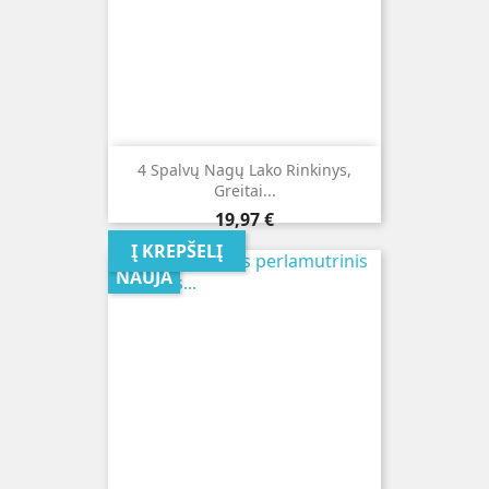
4 Spalvų Nagų Lako Rinkinys,
Greitai...
Kaina
19,97 €
Į KREPŠELĮ
NAUJA