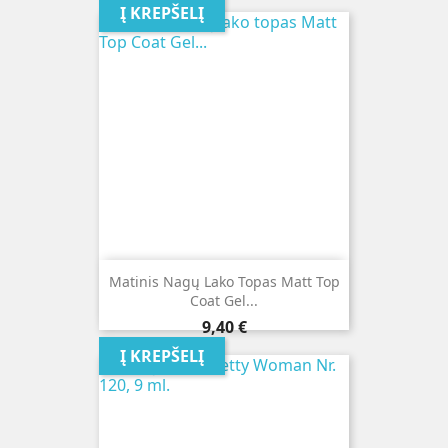
Į KREPŠELĮ
Matinis Nagų Lako Topas Matt Top
Coat Gel...
Kaina
9,40 €
Į KREPŠELĮ