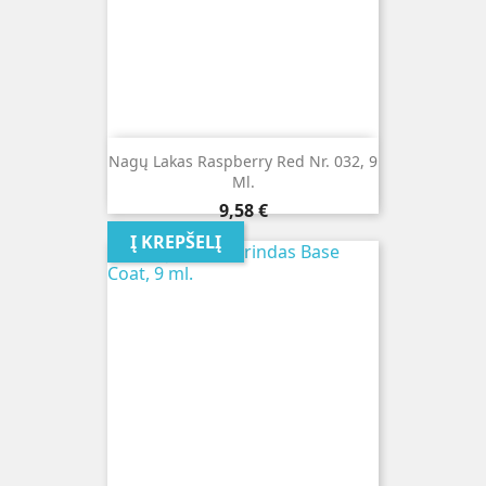
Nagų Lakas Raspberry Red Nr. 032, 9
Ml.
Kaina
9,58 €
Į KREPŠELĮ