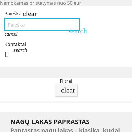
Nemokamas pristatymas nuo 50 eur.
clear
Paieška
search
cancel
Kontaktai
search

Filtrai
clear
NAGŲ LAKAS PAPRASTAS
Paprastas nagų lakas – klasika, kuriai