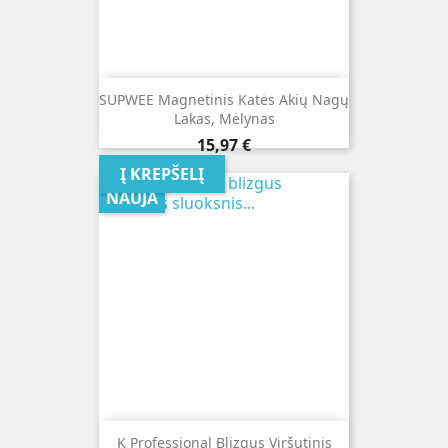
SUPWEE Magnetinis Katės Akių Nagų
Lakas, Mėlynas
Kaina
15,97 €
Į KREPŠELĮ
NAUJA
K Professional Blizgus Viršutinis