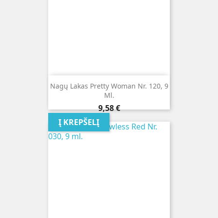
Nagų Lakas Pretty Woman Nr. 120, 9
Ml.
Kaina
9,58 €
Į KREPŠELĮ