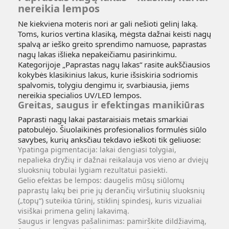
nereikia lempos
Ne kiekviena moteris nori ar gali nešioti gelinį laką.
Toms, kurios vertina klasiką, mėgsta dažnai keisti nagų
spalvą ar ieško greito sprendimo namuose, paprastas
nagų lakas išlieka nepakeičiamu pasirinkimu.
Kategorijoje „Paprastas nagų lakas“ rasite aukščiausios
kokybės klasikinius lakus, kurie išsiskiria sodriomis
spalvomis, tolygiu dengimu ir, svarbiausia, jiems
nereikia specialios UV/LED lempos.
Greitas, saugus ir efektingas manikiūras
Paprasti nagų lakai pastaraisiais metais smarkiai
patobulėjo. Šiuolaikinės profesionalios formulės siūlo
savybes, kurių anksčiau tekdavo ieškoti tik geliuose:
Ypatinga pigmentacija:
lakai dengiasi tolygiai,
nepalieka dryžių ir dažnai reikalauja vos vieno ar dviejų
sluoksnių tobulai lygiam rezultatui pasiekti.
Gelio efektas be lempos:
daugelis mūsų siūlomų
paprastų lakų bei prie jų derančių viršutinių sluoksnių
(„topų“) suteikia tūrinį, stiklinį spindesį, kuris vizualiai
visiškai primena gelinį lakavimą.
Saugus ir lengvas pašalinimas:
pamirškite dildžiavimą,