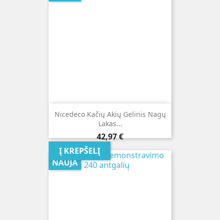
Nicedeco Kačių Akių Gelinis Nagų
Lakas...
Kaina
42,97 €
Į KREPŠELĮ
NAUJA