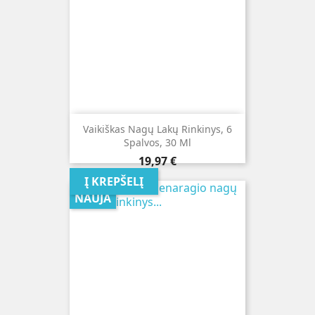
Vaikiškas Nagų Lakų Rinkinys, 6
Spalvos, 30 Ml
Kaina
19,97 €
Į KREPŠELĮ
NAUJA