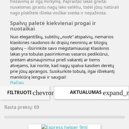
frezavimą ar ilgą mirkymą. Paprastas lakas greitai
nuvalomas įprastu nagų lako valikliu, todėl jūsų natūrali
nago plokštelė išlieka visiškai sveika ir nepažeista.
Spalvų paletė kiekvienai progai ir
nuotaikai
Nuo elegantiškų, subtilių
„nude“
atspalvių, nemarios
klasikinės raudonos iki drąsių neoninių ar blizgių
spalvų – išsirinkite savo mėgstamiausią! Klasikinis
lakas yra tobulas pasirinkimas vasaros pedikiūrui,
greitam atsinaujinimui prieš vakarėlį ar tiems
atvejams, kai norite, kad nagų spalva kasdien derėtų
prie jūsų aprangos. Susikurkite tobulą, ilgai išliekantį
manikiūrą lengvai ir saugiai!
Plačiau
expand_
AKTUALUMAS
chevron_right
FILTRUOTI
Rasta prekių: 69