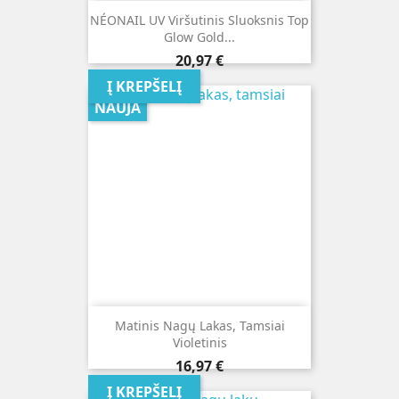
NÉONAIL UV Viršutinis Sluoksnis Top
Glow Gold...
Kaina
20,97 €
Į KREPŠELĮ
NAUJA
Matinis Nagų Lakas, Tamsiai
Violetinis
Kaina
16,97 €
Į KREPŠELĮ