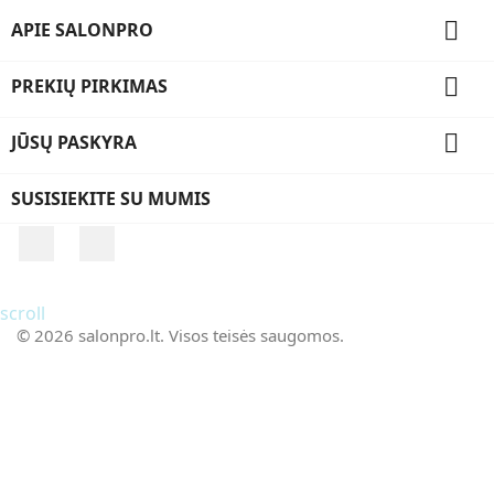

APIE SALONPRO

PREKIŲ PIRKIMAS

JŪSŲ PASKYRA
SUSISIEKITE SU MUMIS
Facebook
Instagram
scroll
© 2026 salonpro.lt. Visos teisės saugomos.