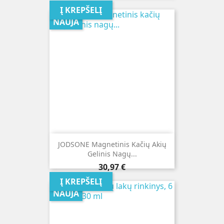
Į KREPŠELĮ
NAUJA
JODSONE Magnetinis Kačių Akių
Gelinis Nagų...
Kaina
30,97 €
Į KREPŠELĮ
NAUJA