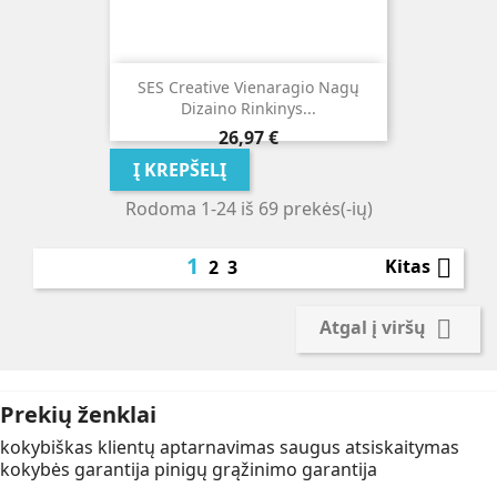
SES Creative Vienaragio Nagų
Dizaino Rinkinys...
Kaina
26,97 €
Į KREPŠELĮ
Rodoma 1-24 iš 69 prekės(-ių)
1

Kitas
2
3

Atgal į viršų
Prekių ženklai
kokybiškas klientų aptarnavimas
saugus atsiskaitymas
kokybės garantija
pinigų grąžinimo garantija