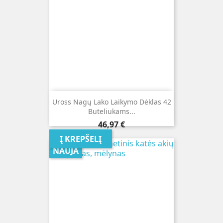
Uross Nagų Lako Laikymo Dėklas 42
Buteliukams...
Kaina
46,97 €
Į KREPŠELĮ
NAUJA