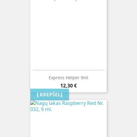
Express Helper 9ml
Kaina
12,30 €
Į KREPŠELĮ