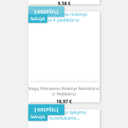
Kaina
9,58 €
Į KREPŠELĮ
NAUJA
Nagų Poliravimo Rinkinys Manikiūrui
Ir Pedikiūrui
Kaina
18,97 €
Į KREPŠELĮ
NAUJA