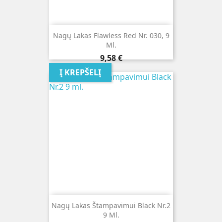
Nagų Lakas Flawless Red Nr. 030, 9
Ml.
Kaina
9,58 €
Į KREPŠELĮ
Nagų Lakas Štampavimui Black Nr.2
9 Ml.