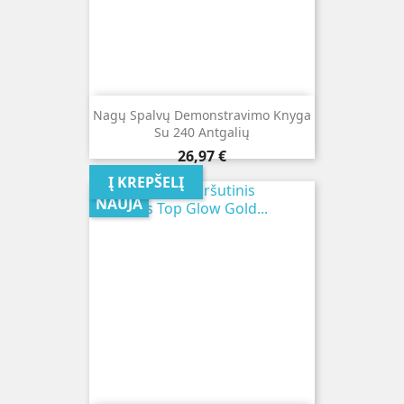
Nagų Spalvų Demonstravimo Knyga
Su 240 Antgalių
Kaina
26,97 €
Į KREPŠELĮ
NAUJA