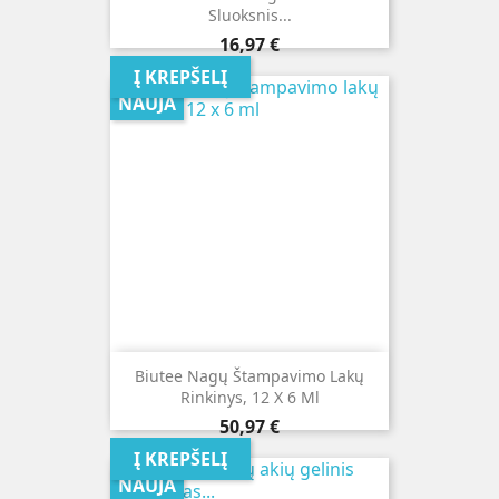
Sluoksnis...
Kaina
16,97 €
Į KREPŠELĮ
NAUJA
Biutee Nagų Štampavimo Lakų
Rinkinys, 12 X 6 Ml
Kaina
50,97 €
Į KREPŠELĮ
NAUJA