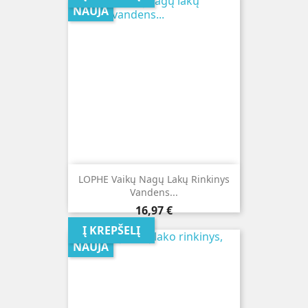
NAUJA
LOPHE Vaikų Nagų Lakų Rinkinys
Vandens...
Kaina
16,97 €
Į KREPŠELĮ
NAUJA