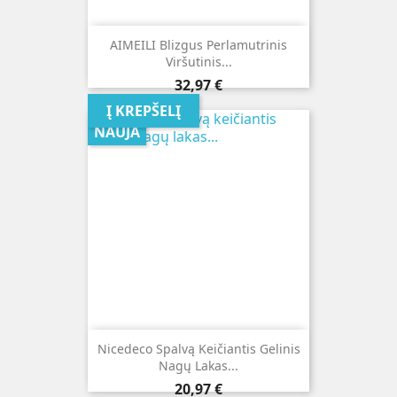
AIMEILI Blizgus Perlamutrinis
Viršutinis...
Kaina
32,97 €
Į KREPŠELĮ
NAUJA
Nicedeco Spalvą Keičiantis Gelinis
Nagų Lakas...
Kaina
20,97 €