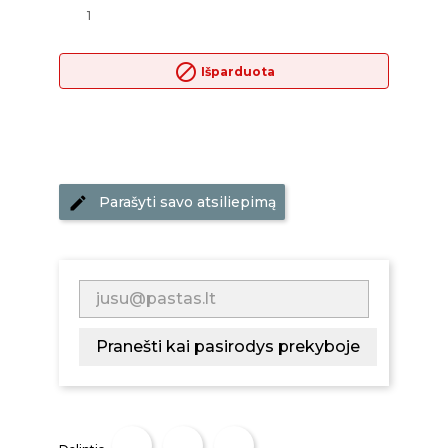
block
Išparduota
Parašyti savo atsiliepimą
Pranešti kai pasirodys prekyboje