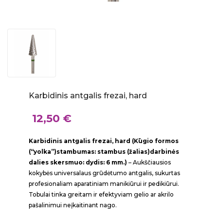
Karbidinis antgalis frezai, hard
12,50 €
Karbidinis antgalis frezai, hard (Kūgio formos
(“yolka”)stambumas: stambus (žalias)darbinės
dalies skersmuo: dydis: 6 mm.)
– Aukščiausios
kokybės universalaus grūdėtumo antgalis, sukurtas
profesionaliam aparatiniam manikiūrui ir pedikiūrui.
Tobulai tinka greitam ir efektyviam gelio ar akrilo
pašalinimui neįkaitinant nago.