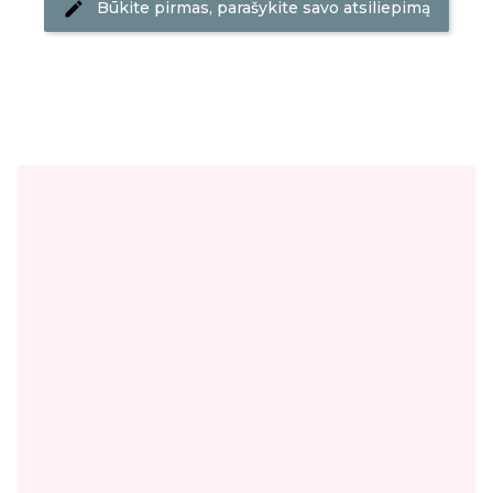
Būkite pirmas, parašykite savo atsiliepimą
Antgalis pagamintas iš aukštos kokybės lydinio,
todėl yra itin patvarus, atsparus korozijai ir tinkamas
dezinfekcijai bei sterilizacijai karšto oro
sterilizatoriuose ar autoklavuose.
Techninės specifikacijos
Forma:
Kūgio formos (“Yolka”)Stambumas:
Stambus (žalias)Darbinės dalies skersmuo: Dydis: 6
mm.