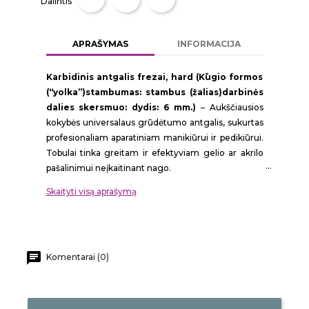
Dalintis
APRAŠYMAS
INFORMACIJA
Karbidinis antgalis frezai, hard (Kūgio formos
(“yolka”)stambumas: stambus (žalias)darbinės
dalies skersmuo: dydis: 6 mm.)
– Aukščiausios
kokybės universalaus grūdėtumo antgalis, sukurtas
profesionaliam aparatiniam manikiūrui ir pedikiūrui.
Tobulai tinka greitam ir efektyviam gelio ar akrilo
pašalinimui neįkaitinant nago.
Profesionalus ir tikslus darbas
Skaityti visą aprašymą
Šis karbidinis frezos antgalis išsiskiria ypatingu
ilgaamžiškumu ir atsparumu dilimui. Dėl specialių
pjūvių (dantukų) antgalis tolygiai ir greitai pjauna
Komentarai (0)
dirbtinę medžiagą (gelį, akrilą ar hibridą) jos
netrupindamas ir neįkaitindamas. Tai leidžia
sutrumpinti procedūros laiką ir užtikrinti maksimalų
komfortą klientui.