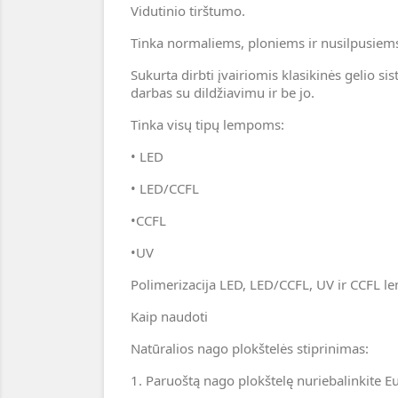
Vidutinio tirštumo.
Tinka normaliems, ploniems ir nusilpusie
Sukurta dirbti įvairiomis klasikinės gelio s
darbas su dildžiavimu ir be jo.
Tinka visų tipų lempoms:
• LED
• LED/CCFL
•CCFL
•UV
Polimerizacija LED, LED/CCFL, UV ir CCFL l
Kaip naudoti
Natūralios nago plokštelės stiprinimas:
1. Paruoštą nago plokštelę nuriebalinkite E