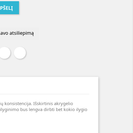
EPŠELĮ
savo atsiliepimą
 konsistencija. Išskirtinis akrygelio
silyginimo bus lengva dirbti bet kokio ilygio