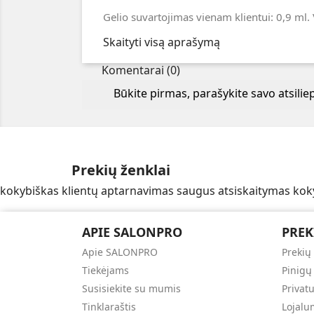
Gelio suvartojimas vienam klientui: 0,9 ml. 
Skaityti visą aprašymą
Komentarai (0)
Būkite pirmas, parašykite savo atsili
Prekių ženklai
kokybiškas klientų aptarnavimas
saugus atsiskaitymas
kok
APIE SALONPRO
PREK
Apie SALONPRO
Prekių
Tiekėjams
Pinigų
Susisiekite su mumis
Privat
Tinklaraštis
Lojal