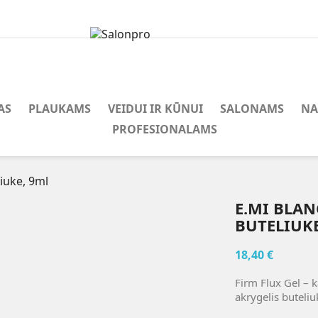
AS
PLAUKAMS
VEIDUI IR KŪNUI
SALONAMS
N
PROFESIONALAMS
liuke, 9ml
E.MI BLAN
BUTELIUKE
18,40 €
Firm Flux Gel – k
akrygelis buteliu