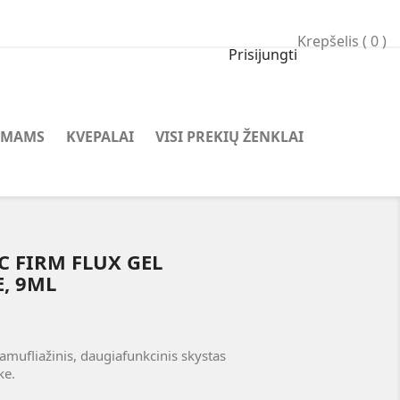
Krepšelis
( 0 )
Prisijungti
AMAMS
KVEPALAI
VISI PREKIŲ ŽENKLAI
C FIRM FLUX GEL
, 9ML
amufliažinis, daugiafunkcinis skystas
ke.