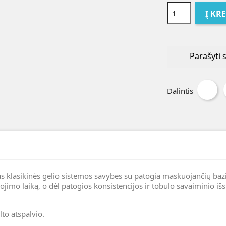
Į KR
Parašyti 
Dalintis
as klasikinės gelio sistemos savybes su patogia maskuojančių bazių
šiojimo laiką, o dėl patogios konsistencijos ir tobulo savaiminio iš
lto atspalvio.