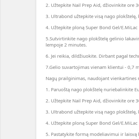
2. Užtepkite Nail Prep Aid, džiovinkite ore 
3. Ultrabond užtepkite visą nago plokštelę,
4. Užtepkite ploną Super Bond Gel/E.MiLac Ba
5.Sutvirtinkite nago plokštelę gelinio lakav
lempoje 2 minutes.
6. Jei reikia, dildžiuokite. Dirbant pagal te
7.Gelio suvartojimas vienam klientui - 0,7 m
Nagų prailginimas, naudojant vienkartines
1. Paruoštą nago plokštelę nuriebalinkite E
2. Užtepkite Nail Prep Aid, džiovinkite ore 
3. Ultrabond užtepkite visą nago plokštelę,
4. Užtepkite ploną Super Bond Gel/E.MiLac Ba
5. Pastatykite formą modeliavimui ir laisvą 