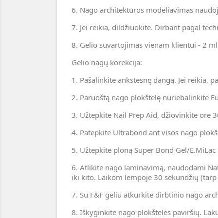
6. Nago architektūros modeliavimas naudoja
7. Jei reikia, dildžiuokite. Dirbant pagal te
8. Gelio suvartojimas vienam klientui - 2 ml.
Gelio nagų korekcija:
1. Pašalinkite ankstesnę dangą. Jei reikia, p
2. Paruoštą nago plokštelę nuriebalinkite E
3. Užtepkite Nail Prep Aid, džiovinkite ore 
4. Patepkite Ultrabond ant visos nago plokš
5. Užtepkite ploną Super Bond Gel/E.MiLac Ba
6. Atlikite nago laminavimą, naudodami Natu
iki kito. Laikom lempoje 30 sekundžių (tarp 
7. Su F&F geliu atkurkite dirbtinio nago ar
8. Iškyginkite nago plokštelės paviršių. Lak