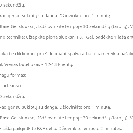
30 sekundžių.
 kad geriau sukibtų su danga. Džiovinkite ore 1 minutę.
se Gel sluoksnį. Išdžiovinkite lempoje 30 sekundžių (tarp jų). Vi
imo technika: užtepkite ploną sluoksnį F&F Gel, padėkite 1 lašą an
chniką be dildinimo: prieš dengiant spalvą arba topą nereikia pašal
l. Vienas buteliukas – 12-13 klientų.
 nagų formas:
urocleanser.
30 sekundžių.
 kad geriau sukibtų su danga. Džiovinkite ore 1 minutę.
se Gel sluoksnį. Išdžiovinkite lempoje 30 sekundžių (tarp jų). Vi
kraštą pailgintkite F&F geliu. Džiovinkite lempoje 2 minutes.