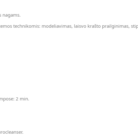
ms nagams.
istemos technikomis: modeliavimas, laisvo krašto prailginimas, stip
empose: 2 min.
urocleanser.