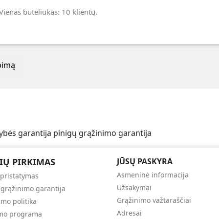
Vienas buteliukas: 10 klientų.
epimą
ybės garantija
pinigų grąžinimo garantija
IŲ PIRKIMAS
JŪSŲ PASKYRA
Asmeninė informacija
 pristatymas
Užsakymai
 grąžinimo garantija
Grąžinimo važtaraščiai
umo politika
Adresai
umo programa