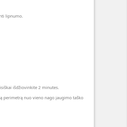
inti lipnumo.
siškai išdžiovinkite 2 minutes.
visą perimetrą nuo vieno nago įaugimo taško