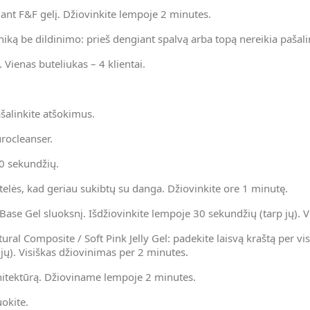
nt F&F gelį. Džiovinkite lempoje 2 minutes.
chniką be dildinimo: prieš dengiant spalvą arba topą nereikia pašal
 Vienas buteliukas – 4 klientai.
ašalinkite atšokimus.
urocleanser.
30 sekundžių.
telės, kad geriau sukibtų su danga. Džiovinkite ore 1 minutę.
se Gel sluoksnį. Išdžiovinkite lempoje 30 sekundžių (tarp jų). Vi
ral Composite / Soft Pink Jelly Gel: padekite laisvą kraštą per 
jų). Visiškas džiovinimas per 2 minutes.
chitektūrą. Džioviname lempoje 2 minutes.
uokite.