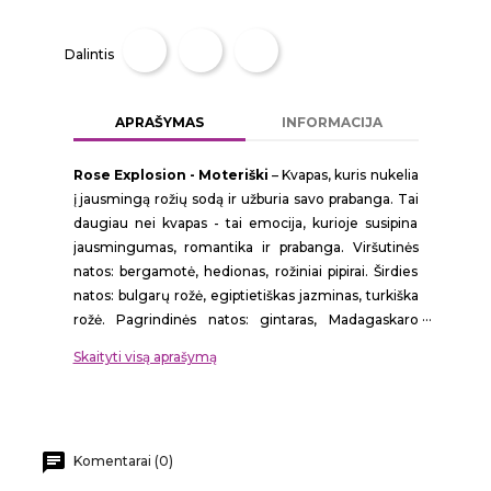
Dalintis
APRAŠYMAS
INFORMACIJA
Rose Explosion - Moteriški
– Kvapas, kuris nukelia
į jausmingą rožių sodą ir užburia savo prabanga. Tai
daugiau nei kvapas - tai emocija, kurioje susipina
jausmingumas, romantika ir prabanga. Viršutinės
natos: bergamotė, hedionas, rožiniai pipirai. Širdies
natos: bulgarų rožė, egiptietiškas jazminas, turkiška
rožė. Pagrindinės natos: gintaras, Madagaskaro
vanilė. Įkvėpti Initio Atomic Rose!
Skaityti visą aprašymą
Rose Explosion - Prabangus ir Paslaptingas
Aromatas Aromatas įkvėptas Initio Atomic Rose.
Kvapas, kuris nukelia į jausmingą rožių sodą ir
užburia savo prabanga. Rose Explosion - tai kvapų
Komentarai (0)
šedevras, įkvėptas Initio Atomic Rose, kuris veda jus