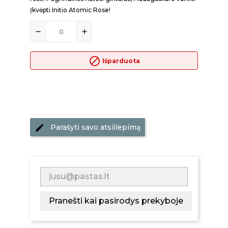
Įkvėpti Initio Atomic Rose!
block
Išparduota
Parašyti savo atsiliepimą
Pranešti kai pasirodys prekyboje