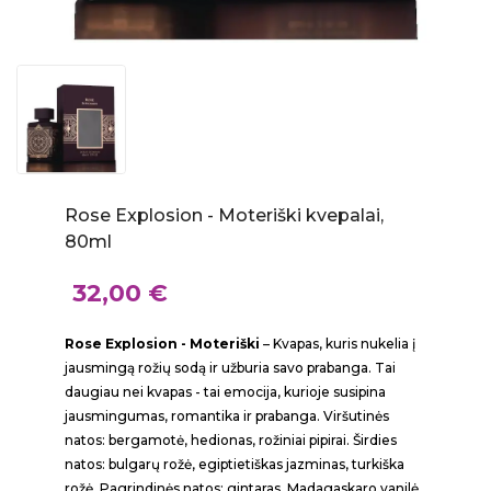
Rose Explosion - Moteriški kvepalai,
80ml
32,00 €
Rose Explosion - Moteriški
– Kvapas, kuris nukelia į
jausmingą rožių sodą ir užburia savo prabanga. Tai
daugiau nei kvapas - tai emocija, kurioje susipina
jausmingumas, romantika ir prabanga. Viršutinės
natos: bergamotė, hedionas, rožiniai pipirai. Širdies
natos: bulgarų rožė, egiptietiškas jazminas, turkiška
rožė. Pagrindinės natos: gintaras, Madagaskaro vanilė.