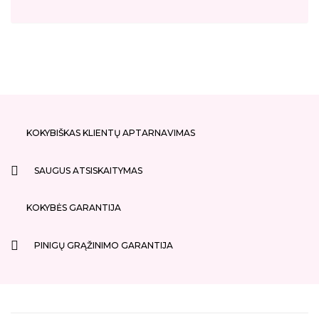
Kompozicija Viršutinės natos: bergamotė, hedionas,
rožiniai pipirai Širdies natos: bulgarų rožė,
egiptietiškas jazminas, turkiška rožė Pagrindinės
natos: gintaras, Madagaskaro vanilė Rose Explosion
- tai kvapas, kuris palieka nepamirštamą įspūdį ir
pabrėžia jūsų unikalų žavesį. Viršutinė nata:
Bergamotė Viršutinė nata: Jazminas Koncentracija:
Extrait de Parfum (EDP) Skirta: Kvepalai Unisex
Kolekcija: Extrait de Parfum (EDP) Kilmės šalis: ??
KOKYBIŠKAS KLIENTŲ APTARNAVIMAS
Jungtiniai Arabų Emyratai (JAE) Ar galima įsigyti
mėginuką?: Taip, internetu - 3ml mėginukas
SAUGUS ATSISKAITYMAS
Gamintojas: Fragrance World (FW) Širdies nata:
Rožė Širdies nata: Pipirai Pagrindinės natos: Gintaras
Pagrindinės natos: Vanilė Talpa: 80ml
KOKYBĖS GARANTIJA
PINIGŲ GRĄŽINIMO GARANTIJA