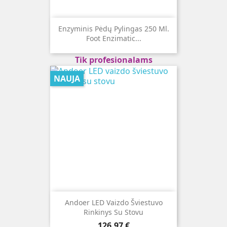
Enzyminis Pėdų Pylingas 250 Ml.
Foot Enzimatic...
Tik profesionalams
NAUJA
Andoer LED Vaizdo Šviestuvo
Rinkinys Su Stovu
Kaina
126,97 €