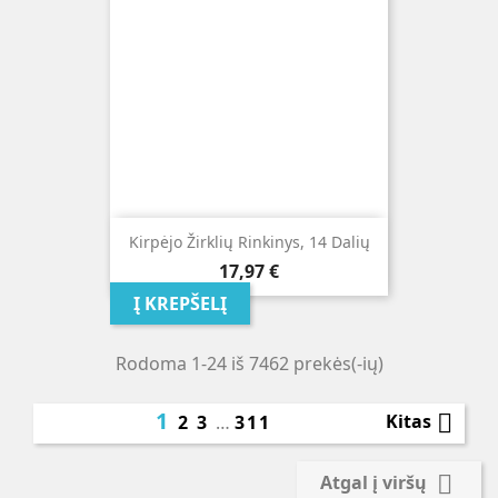
Kirpėjo Žirklių Rinkinys, 14 Dalių
Kaina
17,97 €
Į KREPŠELĮ
Rodoma 1-24 iš 7462 prekės(-ių)
1

Kitas
2
3
…
311

Atgal į viršų