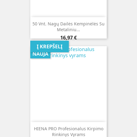
50 Vnt. Nagų Dailės Kempinėlės Su
Metaliniu...
Kaina
16,97 €
Į KREPŠELĮ
NAUJA
HIENA PRO Profesionalus Kirpimo
Rinkinys Vyrams