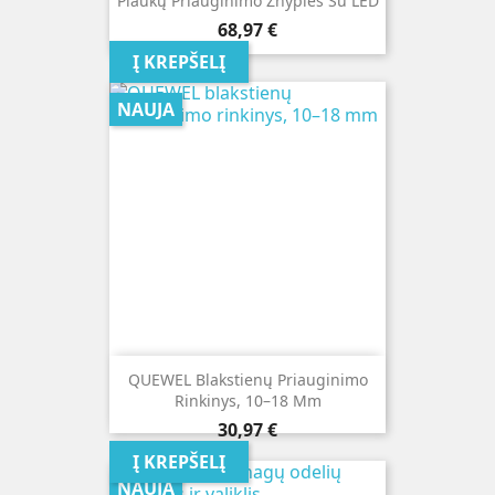
Plaukų Priauginimo Žnyplės Su LED
Kaina
68,97 €
Į KREPŠELĮ
NAUJA
QUEWEL Blakstienų Priauginimo
Rinkinys, 10–18 Mm
Kaina
30,97 €
Į KREPŠELĮ
NAUJA