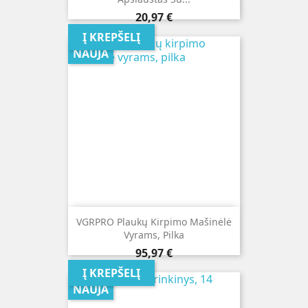
Kaina
20,97 €
Į KREPŠELĮ
NAUJA
VGRPRO Plaukų Kirpimo Mašinėlė
Vyrams, Pilka
Kaina
95,97 €
Į KREPŠELĮ
NAUJA