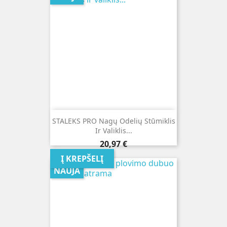
STALEKS PRO Nagų Odelių Stūmiklis
Ir Valiklis...
Kaina
20,97 €
Į KREPŠELĮ
NAUJA