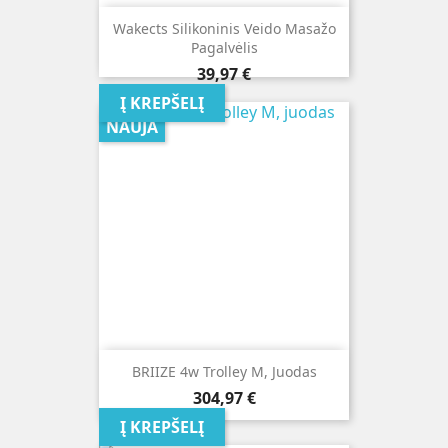
Wakects Silikoninis Veido Masažo
Pagalvėlis
Kaina
39,97 €
Į KREPŠELĮ
NAUJA
BRIIZE 4w Trolley M, Juodas
Kaina
304,97 €
Į KREPŠELĮ