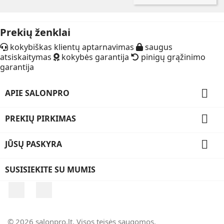
Prekių ženklai
kokybiškas klientų aptarnavimas
saugus
atsiskaitymas
kokybės garantija
pinigų grąžinimo
garantija

APIE SALONPRO

PREKIŲ PIRKIMAS

JŪSŲ PASKYRA
SUSISIEKITE SU MUMIS
Facebook
Instagram
© 2026 salonpro.lt. Visos teisės saugomos.