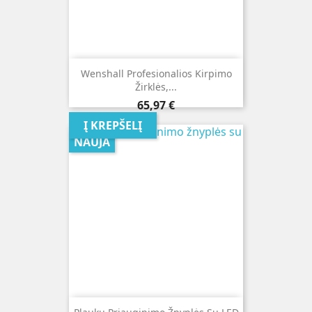
Wenshall Profesionalios Kirpimo
Žirklės,...
Kaina
65,97 €
Į KREPŠELĮ
NAUJA