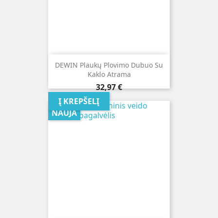
DEWIN Plaukų Plovimo Dubuo Su
Kaklo Atrama
Kaina
32,97 €
Į KREPŠELĮ
NAUJA