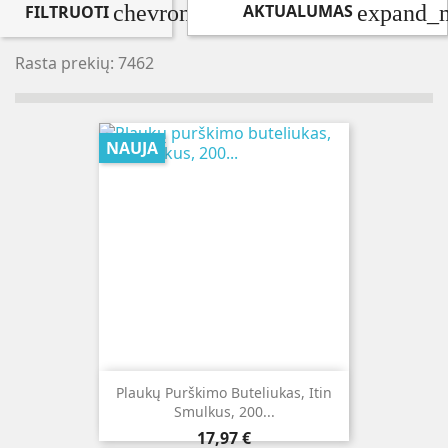
expand_
AKTUALUMAS
chevron_right
FILTRUOTI
Rasta prekių: 7462
NAUJA
Plaukų Purškimo Buteliukas, Itin
Smulkus, 200...
Kaina
17,97 €