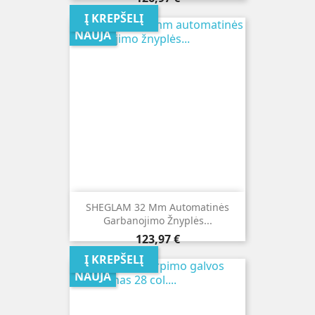
Į KREPŠELĮ
NAUJA
SHEGLAM 32 Mm Automatinės
Garbanojimo Žnyplės...
Kaina
123,97 €
Į KREPŠELĮ
NAUJA