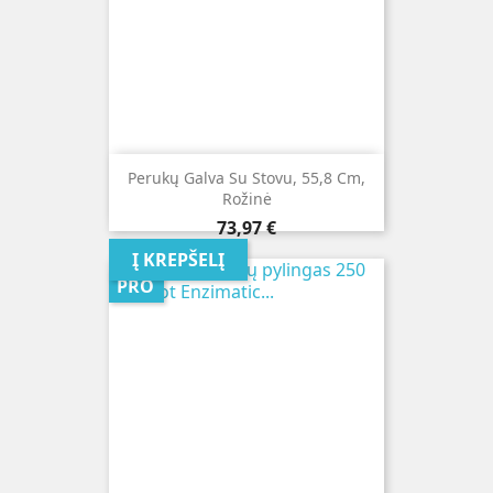
Perukų Galva Su Stovu, 55,8 Cm,
Rožinė
Kaina
73,97 €
Į KREPŠELĮ
PRO