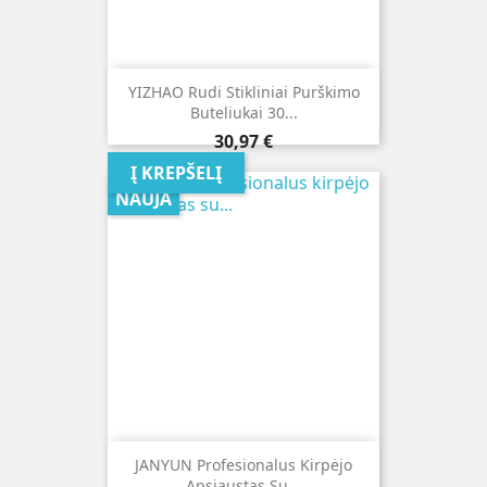
YIZHAO Rudi Stikliniai Purškimo
Buteliukai 30...
Kaina
30,97 €
Į KREPŠELĮ
NAUJA
JANYUN Profesionalus Kirpėjo
Apsiaustas Su...