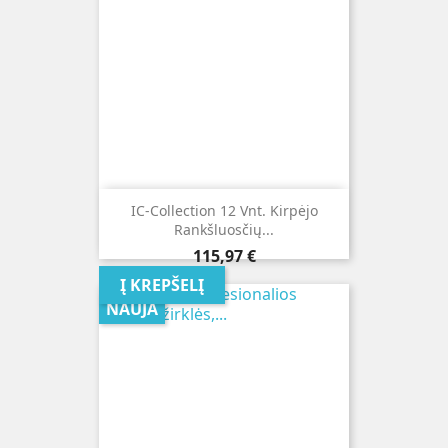
IC-Collection 12 Vnt. Kirpėjo
Rankšluosčių...
Kaina
115,97 €
Į KREPŠELĮ
NAUJA