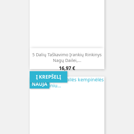
5 Dalių Taškavimo Įrankių Rinkinys
Nagų Dailei,...
Kaina
16,97 €
Į KREPŠELĮ
NAUJA