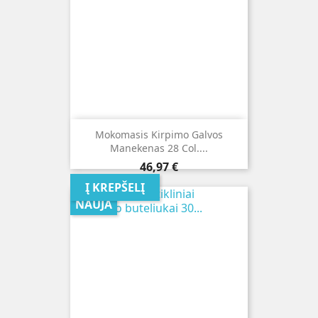
Mokomasis Kirpimo Galvos
Manekenas 28 Col....
Kaina
46,97 €
Į KREPŠELĮ
NAUJA