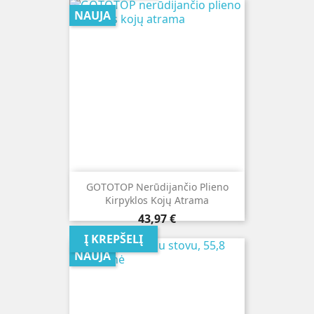
NAUJA
GOTOTOP Nerūdijančio Plieno
Kirpyklos Kojų Atrama
Kaina
43,97 €
Į KREPŠELĮ
NAUJA