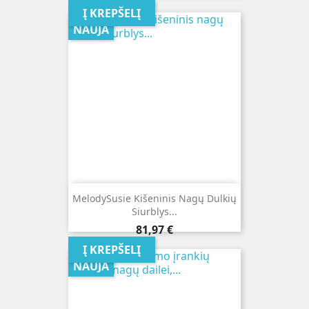
Į KREPŠELĮ
NAUJA
MelodySusie Kišeninis Nagų Dulkių
Siurblys...
Kaina
81,97 €
Į KREPŠELĮ
NAUJA