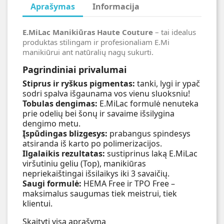
Aprašymas
Informacija
E.MiLac Manikiūras Haute Couture
– tai idealus
produktas stilingam ir profesionaliam E.Mi
manikiūrui ant natūralių nagų sukurti.
Pagrindiniai privalumai
Stiprus ir ryškus pigmentas:
tanki, lygi ir ypač
sodri spalva išgaunama vos vienu sluoksniu!
Tobulas dengimas:
E.MiLac formulė nenuteka
prie odelių bei šonų ir savaime išsilygina
dengimo metu.
Įspūdingas blizgesys:
prabangus spindesys
atsiranda iš karto po polimerizacijos.
Ilgalaikis rezultatas:
sustiprinus laką E.MiLac
viršutiniu geliu (Top), manikiūras
nepriekaištingai išsilaikys iki 3 savaičių.
Saugi formulė:
HEMA Free ir TPO Free –
maksimalus saugumas tiek meistrui, tiek
klientui.
Skaityti visą aprašymą