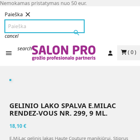
Nemokamas pristatymas nuo 50 eur.
clear
Paieška
search
cancel
search
( 0 )

GELINIO LAKO SPALVA E.MILAC
RENDEZ-VOUS NR. 299, 9 ML.
18,10 €
E.MiLac gelinis lakas Haute Couture manikiūrui. Stiprus