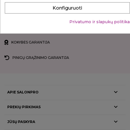
Konfiguruoti
KOKYBIŠKAS KLIENTŲ APTARNAVIMAS
Privatumo ir slapukų politika
SAUGUS ATSISKAITYMAS
KOKYBĖS GARANTIJA
PINIGŲ GRĄŽINIMO GARANTIJA

APIE SALONPRO

PREKIŲ PIRKIMAS

JŪSŲ PASKYRA