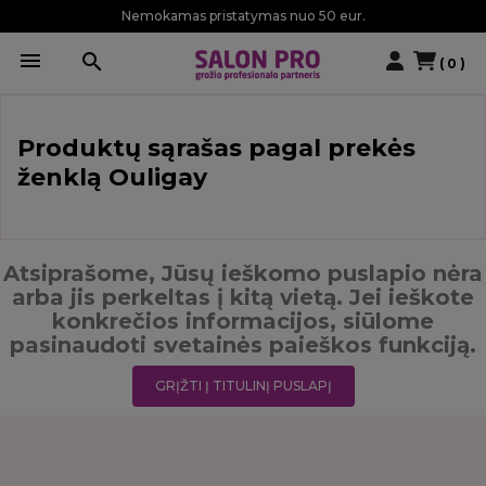
Nemokamas pristatymas nuo 50 eur.

search
( 0 )
Produktų sąrašas pagal prekės
ženklą Ouligay
Atsiprašome, Jūsų ieškomo puslapio nėra
arba jis perkeltas į kitą vietą. Jei ieškote
konkrečios informacijos, siūlome
pasinaudoti svetainės paieškos funkciją.
GRĮŽTI Į TITULINĮ PUSLAPĮ