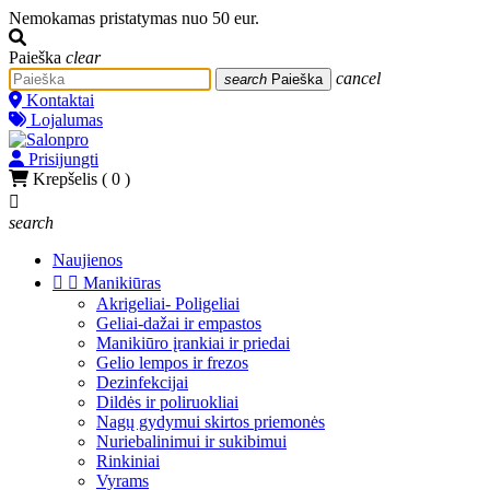
Nemokamas pristatymas nuo 50 eur.
Paieška
clear
cancel
search
Paieška
Kontaktai
Lojalumas
Prisijungti
Krepšelis
( 0 )

search
Naujienos


Manikiūras
Akrigeliai- Poligeliai
Geliai-dažai ir empastos
Manikiūro įrankiai ir priedai
Gelio lempos ir frezos
Dezinfekcijai
Dildės ir poliruokliai
Nagų gydymui skirtos priemonės
Nuriebalinimui ir sukibimui
Rinkiniai
Vyrams