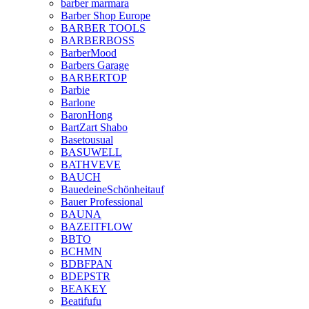
barber marmara
Barber Shop Europe
BARBER TOOLS
BARBERBOSS
BarberMood
Barbers Garage
BARBERTOP
Barbie
Barlone
BaronHong
BartZart Shabo
Basetousual
BASUWELL
BATHVEVE
BAUCH
BauedeineSchönheitauf
Bauer Professional
BAUNA
BAZEITFLOW
BBTO
BCHMN
BDBFPAN
BDEPSTR
BEAKEY
Beatifufu