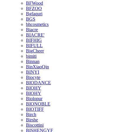
BFWood
BFZOO
Bgfaquri
BGS
bhcosmetics
Biacre
BIACRE'
BIFHIG
BIFULL
BigCheer
bimiti
Binnan
BinXiaoQin
BINYI
Biocyte
BIODANCE
BIOHY
BIOHY
Biolopur
BIONOBLE
BIOTIFF
Birch
Birshe
Biscottini
BISHENGYF