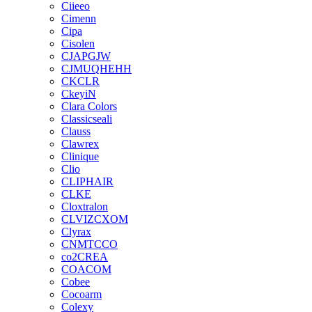
Ciieeo
Cimenn
Cipa
Cisolen
CJAPGJW
CJMUQHEHH
CKCLR
CkeyiN
Clara Colors
Classicseali
Clauss
Clawrex
Clinique
Clio
CLIPHAIR
CLKE
Cloxtralon
CLVIZCXOM
Clyrax
CNMTCCO
co2CREA
COACOM
Cobee
Cocoarm
Colexy