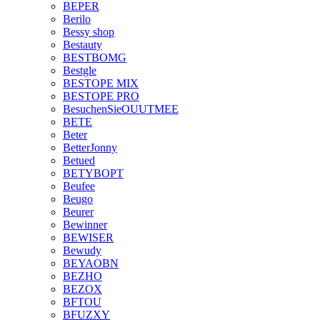
BEPER
Berilo
Bessy shop
Bestauty
BESTBOMG
Bestgle
BESTOPE MIX
BESTOPE PRO
BesuchenSieOUUTMEE
BETE
Beter
BetterJonny
Betued
BETYBOPT
Beufee
Beugo
Beurer
Bewinner
BEWISER
Bewudy
BEYAOBN
BEZHO
BEZOX
BFTOU
BFUZXY