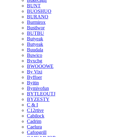
Bukecagif
BUNT
BUOSHUO
BURANO
Burmirox
Bustlwor
BUTBU
Butyeak
Butyeak
Buudala
Buwico
Bvxchg
BWOOOWE
By Vixi
Byffoer
Byitin
Bymivofun
BYTLEOUTJ
BYZESTY
C & I
C12rtive
Cabilock
Cadrim
Caelura
Cafopgrill