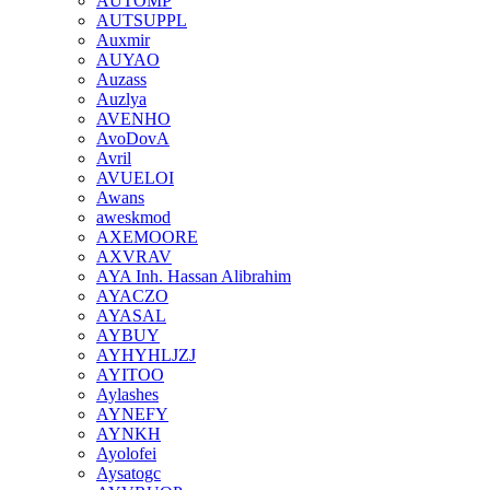
AUTOMP
AUTSUPPL
Auxmir
AUYAO
Auzass
Auzlya
AVENHO
AvoDovA
Avril
AVUELOI
Awans
aweskmod
AXEMOORE
AXVRAV
AYA Inh. Hassan Alibrahim
AYACZO
AYASAL
AYBUY
AYHYHLJZJ
AYITOO
Aylashes
AYNEFY
AYNKH
Ayolofei
Aysatogc