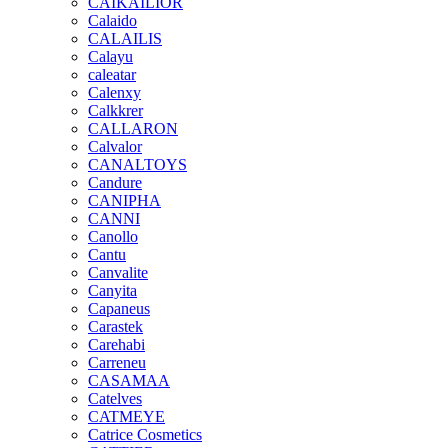
CAIKAILIOR
Calaido
CALAILIS
Calayu
caleatar
Calenxy
Calkkrer
CALLARON
Calvalor
CANALTOYS
Candure
CANIPHA
CANNI
Canollo
Cantu
Canvalite
Canyita
Capaneus
Carastek
Carehabi
Carreneu
CASAMAA
Catelves
CATMEYE
Catrice Cosmetics