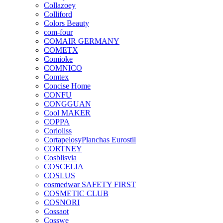
Collazoey
Colliford
Colors Beauty
com-four
COMAIR GERMANY
COMETX
Comioke
COMNICO
Comtex
Concise Home
CONFU
CONGGUAN
Cool MAKER
COPPA
Corioliss
CortapelosyPlanchas Eurostil
CORTNEY
Cosblisvia
COSCELIA
COSLUS
cosmedwar SAFETY FIRST
COSMETIC CLUB
COSNORI
Cossaot
Cosswe