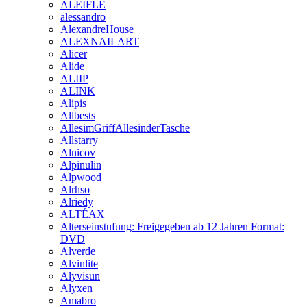
ALEIFLE
alessandro
AlexandreHouse
ALEXNAILART
Alicer
Alide
ALIIP
ALINK
Alipis
Allbests
AllesimGriffAllesinderTasche
Allstarry
Alnicov
Alpinulin
Alpwood
Alrhso
Alriedy
ALTÉAX
Alterseinstufung: Freigegeben ab 12 Jahren Format:
DVD
Alverde
Alvinlite
Alyvisun
Alyxen
Amabro