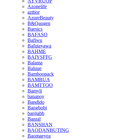
AYVRUOP
Azonelife
azttior
AzureBeauty
B&Qaugen
Baesics
BAFASO
Bafiwu
Bafutayawa
BAHME
BAIYSFFG
Balama
Baluue
Bamboopack
BAMBUA
BAMTTOO
Bamyli
banapoy
Bandido
Bangbobi
banjiabb
Banral
BANSHAN
BAODANBUTING
Baomaeyea