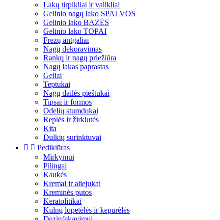
Lakų tirpikliai ir valikliai
Gelinio nagų lako SPALVOS
Gelinio lako BAZĖS
Gelinio lako TOPAI
Frezų antgaliai
Nagų dekoravimas
Rankų ir nagų priežiūra
Nagų lakas paprastas
Geliai
Teptukai
Nagų dailės pieštukai
Tipsai ir formos
Odelių stumdukai
Replės ir žirklutės
Kita
Dulkių surinktuvai


Pedikiūras
Mirkymui
Pilingai
Kaukės
Kremai ir aliejukai
Kreminės putos
Keratolitikai
Kulnų lopetėlės ir kepurėlės
Dezinfekavimui