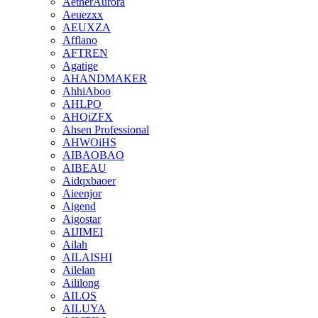
AetherAurora
Aeuezxx
AEUXZA
Afflano
AFTREN
Agatige
AHANDMAKER
AhhiAboo
AHLPO
AHQiZFX
Ahsen Professional
AHWOiHS
AIBAOBAO
AIBEAU
Aidqxbaoer
Aieenjor
Aigend
Aigostar
AIJIMEI
Ailah
AILAISHI
Ailelan
Aililong
AILOS
AILUYA