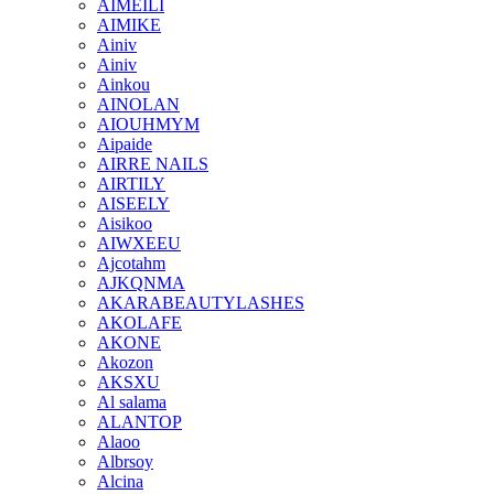
AIMEILI
AIMIKE
Ainiv
Ainiv
Ainkou
AINOLAN
AIOUHMYM
Aipaide
AIRRE NAILS
AIRTILY
AISEELY
Aisikoo
AIWXEEU
Ajcotahm
AJKQNMA
AKARABEAUTYLASHES
AKOLAFE
AKONE
Akozon
AKSXU
Al salama
ALANTOP
Alaoo
Albrsoy
Alcina