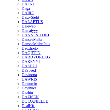
DAFNE
Daga
DAIRF
DaizySight
DALAETUS
Daleweo
Damaiyyy
DANNI & TONI
DanseeMeibr
DanseeMeibr Plus
Daozhogo
DAQIEPIN
DARDVORLAG
DARENYI
DASHUI
DaSpeed
Davinona
DAWRIS
Dawumin
Dayinkes
Dazhtu
DAZISEN
DC DANIELLE
DealKits