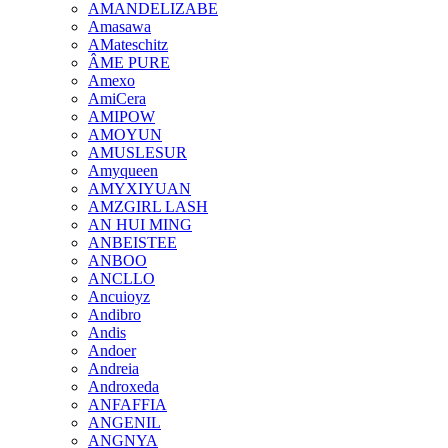
AMANDELIZABE
Amasawa
AMateschitz
ÂME PURE
Amexo
AmiCera
AMIPOW
AMOYUN
AMUSLESUR
Amyqueen
AMYXIYUAN
AMZGIRL LASH
AN HUI MING
ANBEISTEE
ANBOO
ANCLLO
Ancuioyz
Andibro
Andis
Andoer
Andreia
Androxeda
ANFAFFIA
ANGENIL
ANGNYA