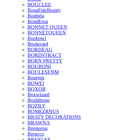
BOGCLEE
BonaFideBeauty
Bonbela
BondEron
BONNET QUEEN
BONNETQUEEN
Boobowl
Boolavard
BORDEAG
BORDSTRACT
BORN PRETTY
BOUBONI
BOULESENM
Bourjois
BOWEI
BOXOB
Boxwizard
Bozhihong
BOZILY
BQMEZRNUS
BRATY DECORATIONS
BRAWNA
Bremorou
Brencco
BREYLEE