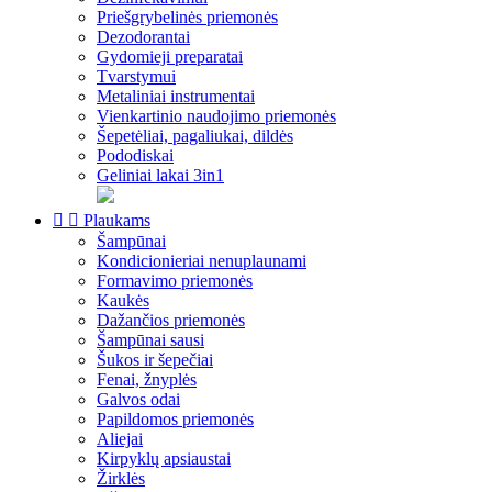
Priešgrybelinės priemonės
Dezodorantai
Gydomieji preparatai
Tvarstymui
Metaliniai instrumentai
Vienkartinio naudojimo priemonės
Šepetėliai, pagaliukai, dildės
Pododiskai
Geliniai lakai 3in1


Plaukams
Šampūnai
Kondicionieriai nenuplaunami
Formavimo priemonės
Kaukės
Dažančios priemonės
Šampūnai sausi
Šukos ir šepečiai
Fenai, žnyplės
Galvos odai
Papildomos priemonės
Aliejai
Kirpyklų apsiaustai
Žirklės