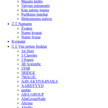
Masažo kėdės
Valymo priemonės
Kita salono įranga
Purškimo buteliai
Mokomosios galvos


Namams
Žvakės
Namų kvapai
Namų švarai
Kvepalai


Visi prekių ženklai
1st Deer
3 Claveles
3 Pagen
3B Scientific
3T6B
5RIDGE
7MAGIC
A4N AKTIVE4NAILS
AABDTYYD
aashta
ABA GROUP
AbaGroupNails
Abcsea
Abeillo