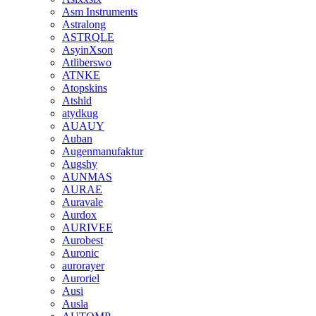
Asm Instruments
Astralong
ASTRQLE
AsyinXson
Atliberswo
ATNKE
Atopskins
Atshld
atydkug
AUAUY
Auban
Augenmanufaktur
Augshy
AUNMAS
AURAE
Auravale
Aurdox
AURIVEE
Aurobest
Auronic
aurorayer
Auroriel
Ausi
Ausla