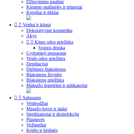
Džiovinimo gaubtai
Kirpimo mašinėlės ir trimeriai
Krepšiai ir dėklai


Veidui ir kūnui
Dekoratyvinė kosmetika
Akys


Kūno odos priežiūra
Vonios druska
Gydomieji preparatai
Veido odos priežiūra
Depiliacijai
Dirbtinės blakstienos
Blakstienų žnyplės
Blakstienų priežiūra
Makiažo šepetėliai ir aplikatoriai


Salonams
Veidrodžiai
Masažo lovos ir stalai
Sterilizatoriai ir dezinfekcija
Plautuvės
Vežimėliai
Kėdės ir kėdutės