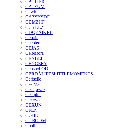
CATTIER
CATZUM
Cawhui
CAZSYSDD
CBMZHF
CCYLEZ
CDQZAIKEJI
Ceboic
Cecotec
CEJAS
Celblisora
CENBEII
CENCERY
CensuobOB
CERDÁLIFESLITTLEMOMENTS
Ceriselle
CestMall
Cesujowaz
Cetaphil
Cexovo
CEXUN
CFEN
CGBE
CGBOOM
Chali