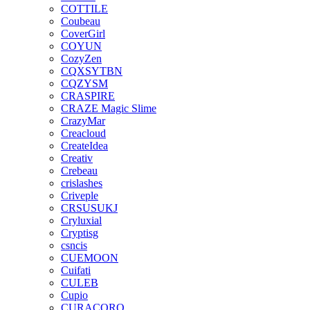
COTTILE
Coubeau
CoverGirl
COYUN
CozyZen
CQXSYTBN
CQZYSM
CRASPIRE
CRAZE Magic Slime
CrazyMar
Creacloud
CreateIdea
Creativ
Crebeau
crislashes
Criveple
CRSUSUKJ
Cryluxial
Cryptisg
csncis
CUEMOON
Cuifati
CULEB
Cupio
CURACORO