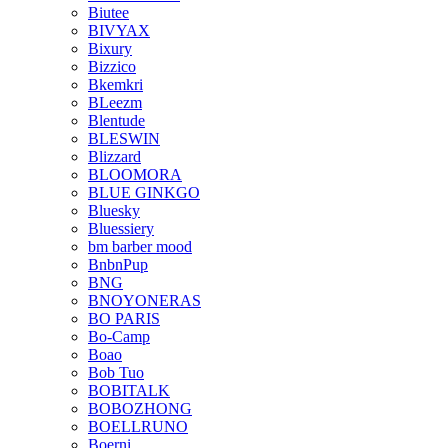
Biutee
BIVYAX
Bixury
Bizzico
Bkemkri
BLeezm
Blentude
BLESWIN
Blizzard
BLOOMORA
BLUE GINKGO
Bluesky
Bluessiery
bm barber mood
BnbnPup
BNG
BNOYONERAS
BO PARIS
Bo-Camp
Boao
Bob Tuo
BOBITALK
BOBOZHONG
BOELLRUNO
Boerni