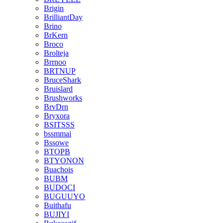
Brigin
BrilliantDay
Brino
BrKern
Broco
Brolteja
Brrnoo
BRTNUP
BruceShark
Bruislard
Brushworks
BrvDrn
Bryxora
BSITSSS
bssmmai
Bssowe
BTOPB
BTYONON
Buachois
BUBM
BUDOCI
BUGUUYO
Buithafu
BUJIYI