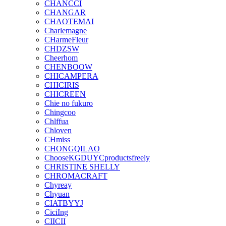
CHANCCI
CHANGAR
CHAOTEMAI
Charlemagne
CHarmeFleur
CHDZSW
Cheerhom
CHENBOOW
CHICAMPERA
CHICIRIS
CHICREEN
Chie no fukuro
Chingcoo
Chlffua
Chloven
CHmiss
CHONGQILAO
ChooseKGDUYCproductsfreely
CHRISTINE SHELLY
CHROMACRAFT
Chyreay
Chyuan
CIATBYYJ
CiciIng
CIICII