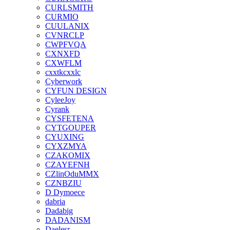
CURLSMITH
CURMIO
CUULANIX
CVNRCLP
CWPFVQA
CXNXFD
CXWFLM
cxxtkcxxlc
Cyberwork
CYFUN DESIGN
CyleeJoy
Cyrank
CYSFETENA
CYTGOUPER
CYUXING
CYXZMYA
CZAKOMIX
CZAYEFNH
CZlinOduMMX
CZNBZIU
D Dymoece
dabria
Dadabig
DADANISM
Daelesr