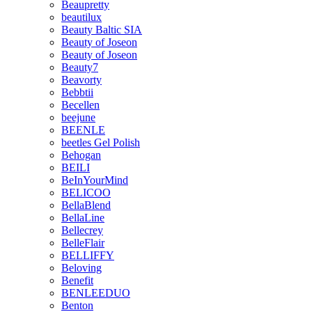
Beaupretty
beautilux
Beauty Baltic SIA
Beauty of Joseon
Beauty of Joseon
Beauty7
Beavorty
Bebbtii
Becellen
beejune
BEENLE
beetles Gel Polish
Behogan
BEILI
BeInYourMind
BELICOO
BellaBlend
BellaLine
Bellecrey
BelleFlair
BELLIFFY
Beloving
Benefit
BENLEEDUO
Benton