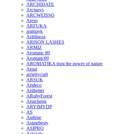
ARCHIDATE
Arcjunys
ARCWEISSO
Areso
ARFUKA
argtnayk
Aribliseza
ARISON LASHES
ARMIZ
Aromatic 89
Aromatic89
AROMATIKA trust the power of nature
Arpai
arriettycraft
ARSUK
Artdeco
Artibetter
ARubyForest
Aruicheng
ARYIMYDP
AS
Asdirne
Asimebesty
ASIPRO
Asixxsix