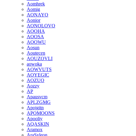
Aomhrek
Aomig
AONAYO
Aonior
AONOLOVO
AOOHA
AOOSA
AOOWU
Aosun
Aoutecen
AOUZOVLI
aowoka
AOWVUTS
AOYEGIC
AOZUO
Aozzy
AP
Apausvcm
APLZGMG
Apojgitn
APOMOONS
Apooliy
AQASKIN
Aramox
AraSyleon