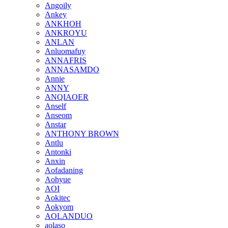
Angoily
Ankey
ANKHOH
ANKROYU
ANLAN
Anluomafuy
ANNAFRIS
ANNASAMDO
Annie
ANNY
ANQIAOER
Anself
Anseom
Anstar
ANTHONY BROWN
Antlu
Antonki
Anxin
Aofadaning
Aohyue
AOI
Aokitec
Aokyom
AOLANDUO
aolaso