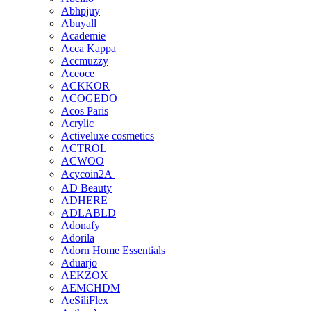
Abhpjuy
Abuyall
Academie
Acca Kappa
Accmuzzy
Aceoce
ACKKOR
ACOGEDO
Acos Paris
Acrylic
Activeluxe cosmetics
ACTROL
ACWOO
Acycoin2A ㅤ
AD Beauty
ADHERE
ADLABLD
Adonafy
Adorila
Adorn Home Essentials
Aduarjo
AEKZOX
AEMCHDM
AeSiliFlex