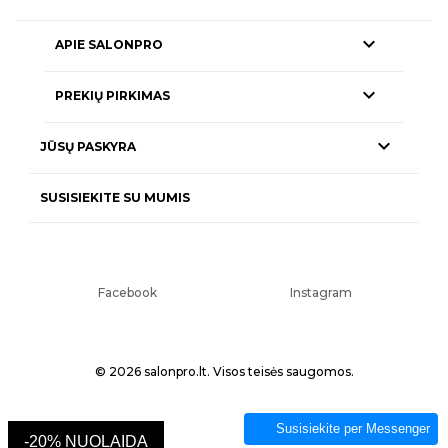

APIE SALONPRO

PREKIŲ PIRKIMAS

JŪSŲ PASKYRA
SUSISIEKITE SU MUMIS
Facebook
Instagram
© 2026 salonpro.lt. Visos teisės saugomos.
Susisiekite per Messenger
-20% NUOLAIDA