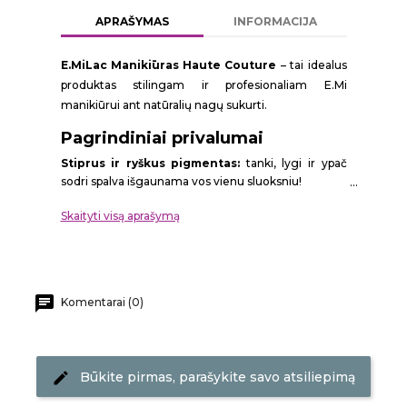
APRAŠYMAS
INFORMACIJA
E.MiLac Manikiūras Haute Couture
– tai idealus
produktas stilingam ir profesionaliam E.Mi
manikiūrui ant natūralių nagų sukurti.
Pagrindiniai privalumai
Stiprus ir ryškus pigmentas:
tanki, lygi ir ypač
sodri spalva išgaunama vos vienu sluoksniu!
Tobulas dengimas:
E.MiLac formulė nenuteka prie
Skaityti visą aprašymą
odelių bei šonų ir savaime išsilygina dengimo metu.
Įspūdingas blizgesys:
prabangus spindesys
atsiranda iš karto po polimerizacijos.
Ilgalaikis rezultatas:
sustiprinus laką E.MiLac
viršutiniu geliu (Top), manikiūras nepriekaištingai
Komentarai (0)
išsilaikys iki 3 savaičių.
Saugi formulė:
HEMA Free ir TPO Free –
maksimalus saugumas tiek meistrui, tiek klientui.
Būkite pirmas, parašykite savo atsiliepimą