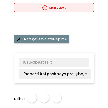
block
Išparduota
Parašyti savo atsiliepimą
Pranešti kai pasirodys prekyboje
Dalintis