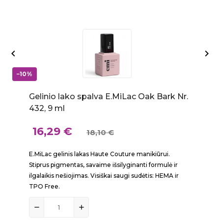


−10%
Gelinio lako spalva E.MiLac Oak Bark Nr.
432, 9 ml
16,29 €
18,10 €
E.MiLac gelinis lakas Haute Couture manikiūrui.
Stiprus pigmentas, savaime išsilyginanti formulė ir
ilgalaikis nešiojimas. Visiškai saugi sudėtis: HEMA ir
TPO Free.