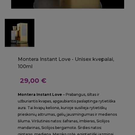
Montera Instant Love - Unisex kvepalai,
100ml
29,00 €
Montera Instant Love
– Prabangus, šiltas ir
užburiantis kvapas, apgaubiantis paslaptinga rytietiška
aura. Tai kvapų kelionė, kurioje susilieja rytietiškų
prieskonių aštrumas, gėlių jausmingumas ir medienos
šiluma. Viršutinės natos: šafranas, imbieras, Sicilijos
mandarinas, Sicilijos bergamotė. Širdies natos:
gintaras, mediena, Maroko rožė, egiptietiški jazminai,