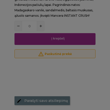
Indonezijos pačiulių lapai. Pagrindinės natos:
Madagaskaro vanilė, sandalmedis, baltasis muskusas,
ąžuolo samanos. Įkvėpti Mancera INSTANT CRUSH!
Į krepšelį
report_problem
Paskutinė prekė
Parašyti savo atsiliepimą