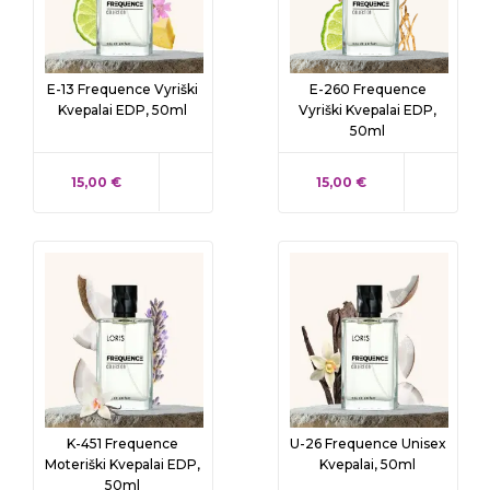
E-13 Frequence Vyriški
E-260 Frequence
Kvepalai EDP, 50ml
Vyriški Kvepalai EDP,
50ml
KAINA
KAINA
15,00 €
15,00 €
K-451 Frequence
U-26 Frequence Unisex
Moteriški Kvepalai EDP,
Kvepalai, 50ml
50ml