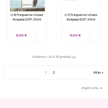
U-8 Frequence Unisex
U-11 Frequence Unisex
Kvepalai EDP, 50ml
Kvepalai EDP, 50ml
KAINA
KAINA
15,00 €
15,00 €
Rodoma 1-24 iš 35 prekės(-ių)
1
2
Kitas

Atgal į viršų
