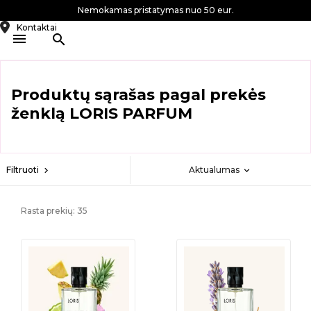
Nemokamas pristatymas nuo 50 eur.
Kontaktai

search
Produktų sąrašas pagal prekės
ženklą LORIS PARFUM
Aktualumas
Filtruoti
expand_more
chevron_right
Rasta prekių: 35