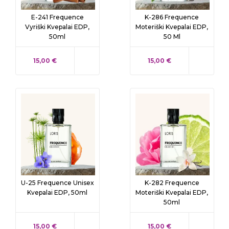
E-241 Frequence
K-286 Frequence
Vyriški Kvepalai EDP,
Moteriški Kvepalai EDP,
50ml
50 Ml
KAINA
KAINA
15,00 €
15,00 €
U-25 Frequence Unisex
K-282 Frequence
Kvepalai EDP, 50ml
Moteriški Kvepalai EDP,
50ml
KAINA
KAINA
15,00 €
15,00 €