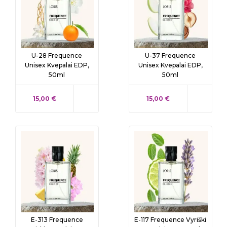
U-28 Frequence
U-37 Frequence
Unisex Kvepalai EDP,
Unisex Kvepalai EDP,
50ml
50ml
KAINA
KAINA
15,00 €
15,00 €
E-313 Frequence
E-117 Frequence Vyriški