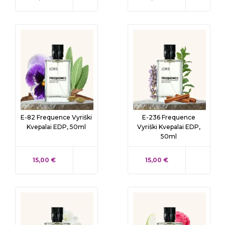
E-82 Frequence Vyriški
E-236 Frequence
Kvepalai EDP, 50ml
Vyriški Kvepalai EDP,
50ml
KAINA
KAINA
15,00 €
15,00 €