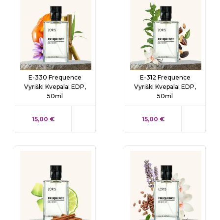
E-330 Frequence
E-312 Frequence
Vyriški Kvepalai EDP,
Vyriški Kvepalai EDP,
50ml
50ml
KAINA
KAINA
15,00 €
15,00 €