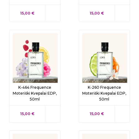
KAINA
KAINA
15,00 €
15,00 €
K-464 Frequence
K-260 Frequence
Moteriški Kvepalai EDP,
Moteriški Kvepalai EDP,
50ml
50ml
KAINA
KAINA
15,00 €
15,00 €