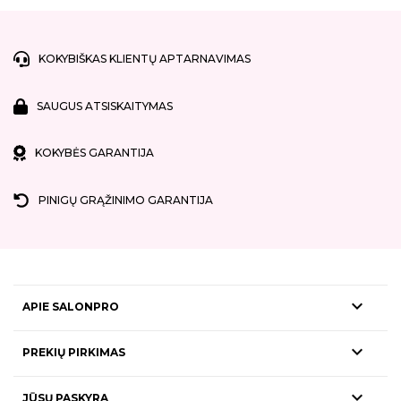
KOKYBIŠKAS KLIENTŲ APTARNAVIMAS
SAUGUS ATSISKAITYMAS
KOKYBĖS GARANTIJA
PINIGŲ GRĄŽINIMO GARANTIJA

APIE SALONPRO

PREKIŲ PIRKIMAS

JŪSŲ PASKYRA