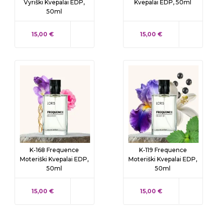
Vyriški Kvepalai EDP,
Kvepalai EDP, 50ml
50ml
KAINA
KAINA
15,00 €
15,00 €
K-168 Frequence
K-119 Frequence
Moteriški Kvepalai EDP,
Moteriški Kvepalai EDP,
50ml
50ml
KAINA
KAINA
15,00 €
15,00 €