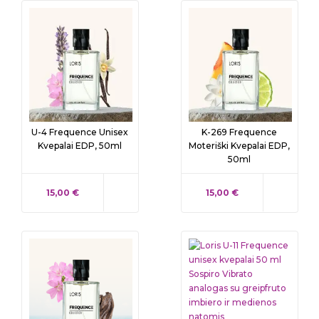
U-4 Frequence Unisex
K-269 Frequence
Kvepalai EDP, 50ml
Moteriški Kvepalai EDP,
50ml
KAINA
KAINA
15,00 €
15,00 €